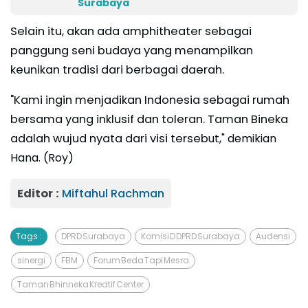
Surabaya
Selain itu, akan ada amphitheater sebagai
panggung seni budaya yang menampilkan
keunikan tradisi dari berbagai daerah.
"Kami ingin menjadikan Indonesia sebagai rumah
bersama yang inklusif dan toleran. Taman Bineka
adalah wujud nyata dari visi terseb
ut," demikian
Hana. (Roy)
Editor :
Miftahul Rachman
Tags :
DPRD Surabaya
Komisi D DPRD Surabaya
Audensi
sinergi
FBM
Forum Beda Tapi Mesra
Taman Bhinneka Kreatif Center