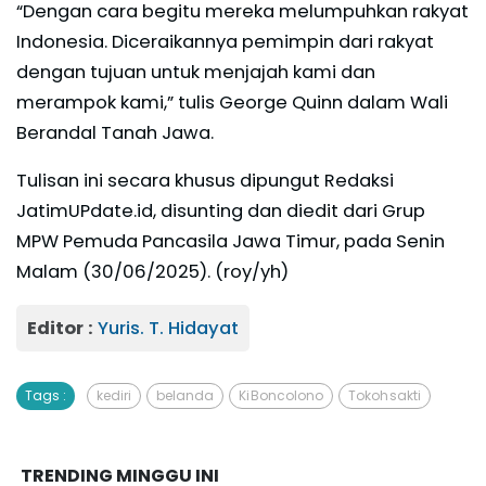
“Dengan cara begitu mereka melumpuhkan rakyat
Indonesia. Diceraikannya pemimpin dari rakyat
dengan tujuan untuk menjajah kami dan
merampok kami,” tulis George Quinn dalam Wali
Berandal Tanah Jawa.
Tulisan ini secara khusus dipungut Redaksi
JatimUPdate.id, disunting dan diedit dari Grup
MPW Pemuda Pancasila Jawa Timur, pada Senin
Malam (30/06/2025). (roy/yh)
Editor :
Yuris. T. Hidayat
Tags :
kediri
belanda
Ki Boncolono
Tokoh sakti
TRENDING MINGGU INI