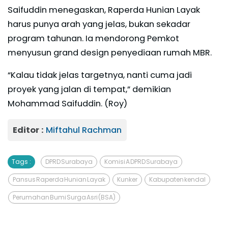
Saifuddin menegaskan, Raperda Hunian Layak
harus punya arah yang jelas, bukan sekadar
program tahunan. Ia mendorong Pemkot
menyusun grand design penyediaan rumah MBR.
“Kalau tidak jelas targetnya, nanti cuma jadi
proyek yang jalan di tempat,” demikian
Mohammad Saifuddin. (Roy)
Editor :
Miftahul Rachman
Tags :
DPRD Surabaya
Komisi A DPRD Surabaya
Pansus Raperda Hunian Layak
Kunker
Kabupaten kendal
Perumahan Bumi Surga Asri (BSA)