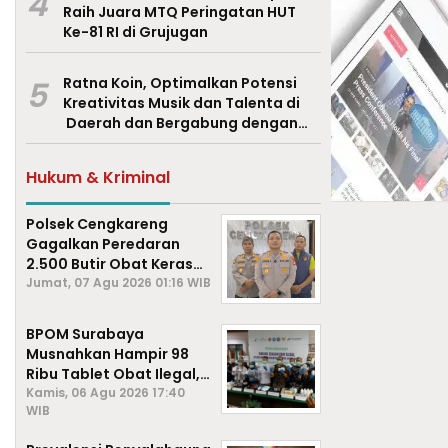
4
Raih Juara MTQ Peringatan HUT
Ke-81 RI di Grujugan
5
Ratna Koin, Optimalkan Potensi
Kreativitas Musik dan Talenta di
Daerah dan Bergabung dengan
Ekraf Pasuruan
Hukum & Kriminal
Polsek Cengkareng
Gagalkan Peredaran
2.500 Butir Obat Keras
Daftar G, Satu Pengedar
Jumat, 07 Agu 2026 01:16 WIB
Diamankan
BPOM Surabaya
Musnahkan Hampir 98
Ribu Tablet Obat Ilegal,
Cegah Penyalahgunaan
Kamis, 06 Agu 2026 17:40
WIB
di Kalangan Pelajar