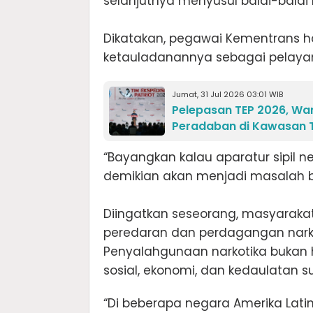
selanjutnya menyusul balai-balai l
Dikatakan, pegawai Kementrans ha
ketauladanannya sebagai pelayan
Jumat, 31 Jul 2026 03:01 WIB
Pelepasan TEP 2026, Wa
Peradaban di Kawasan 
“Bayangkan kalau aparatur sipil n
demikian akan menjadi masalah be
Diingatkan seseorang, masyarakat,
peredaran dan perdagangan narkot
Penyalahgunaan narkotika bukan
sosial, ekonomi, dan kedaulatan s
“Di beberapa negara Amerika Latin 