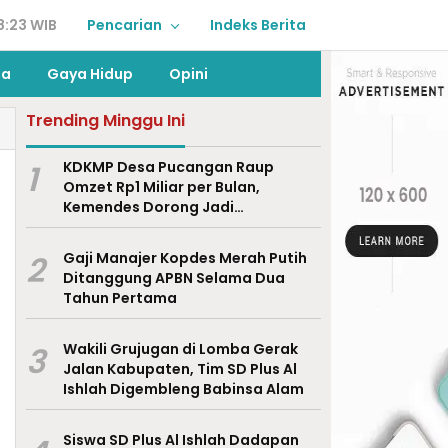
8:23 WIB
Pencarian
Indeks Berita
ga
Gaya Hidup
Opini
Trending Minggu Ini
1
KDKMP Desa Pucangan Raup
Omzet Rp1 Miliar per Bulan,
Kemendes Dorong Jadi
Percontohan Nasional
2
Gaji Manajer Kopdes Merah Putih
Ditanggung APBN Selama Dua
Tahun Pertama
3
Wakili Grujugan di Lomba Gerak
Jalan Kabupaten, Tim SD Plus Al
Ishlah Digembleng Babinsa Alam
Siswa SD Plus Al Ishlah Dadapan