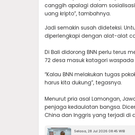
canggih apalagi dalam sosialis
uang kripto”, tambahnya.
Jadi semakin susah dideteksi. Unt
diperlengkapi dengan alat-alat ca
Di Bali didorong BNN perlu terus
72 desa masuk katagori waspada 
“Kalau BNN melakukan tugas pokok
harus kita dukung”, tegasnya.
Menurut pria asal Lamongan, Jawa
penjaga kedaulatan bangsa. Dice
China dan Inggris yang terjadi di
Selasa, 28 Jul 2026 08:45 WIB