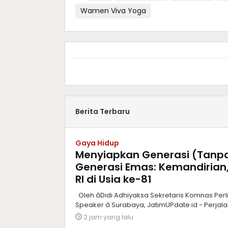
Wamen Viva Yoga
Berita Terbaru
Gaya Hidup
Menyiapkan Generasi (Tanp
Generasi Emas: Kemandirian,
RI di Usia ke-81
Oleh âDidi Adhiyaksa Sekretaris Komnas Per
Speaker â Surabaya, JatimUPdate.id - Perjal
2 jam yang lalu