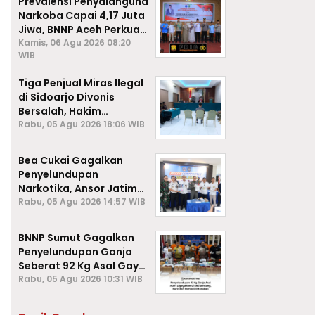
Prevalensi Penyalahguna
Narkoba Capai 4,17 Juta
Jiwa, BNNP Aceh Perkuat
P4GN di Subulussalam
Kamis, 06 Agu 2026 08:20
WIB
Tiga Penjual Miras Ilegal
di Sidoarjo Divonis
Bersalah, Hakim
Jatuhkan Denda hingga
Rabu, 05 Agu 2026 18:06 WIB
Rp1 Juta
Bea Cukai Gagalkan
Penyelundupan
Narkotika, Ansor Jatim
Negara Tak Kalah dari
Rabu, 05 Agu 2026 14:57 WIB
Sindikat Internasional
BNNP Sumut Gagalkan
Penyelundupan Ganja
Seberat 92 Kg Asal Gayo
Lues, Aceh.
Rabu, 05 Agu 2026 10:31 WIB