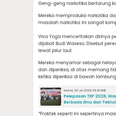
Geng-geng narkotika bertarung ka
Mereka memproduksi narkotika da
masalah narkotika ini sangat komp
Viva Yoga menceritakan dirinya p
dijabat Budi Waseso. Disebut pere
lewat jalur laut.
Mereka menyamar sebagai nelayan
dan diperiksa, di atas memang 
ketika diperiksa di bawah lambung
Kamis, 30 Jul 2026 03:41 WIB
Pelepasan TEP 2026, W
Berbasis Ilmu dan Tekno
“Praktek seperti ini sepertinya ma