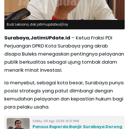
Budi Leksono, dok jatimupdate.id/roy
Surabaya,JatimUPdate.id
– Ketua Fraksi PDI
Perjuangan DPRD Kota Surabaya yang akrab
disapa Buleks menegaskan pentingnya pelayanan
publik berkualitas sebagai ujung tombak dalam
menarik minat investasi.
Ia menyebut, sebagai kota besar, Surabaya punya
posisi strategis yang patut diimbangi dengan
kemudahan pelayanan dan kepastian hukum bagi
para pelaku usaha.
Sabtu, 08 Agu 2026 19:31 WIB
Pansus Raperda Banjir Surabaya Dorong