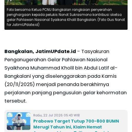
Foto bersama Ketua PCNU Bangkalan rangkaian penyerahan
penghargaan kepada pelukis Nonot Sukrasmono kontribusi sketsa
gelar Pahlawan Nasional Syaikona Kholil Bangkalan. (Foto Gus Nonot
for JatimUPdate.id)
Bangkalan, JatimUPdate.id
- Tasyakuran
Penganugerahan Gelar Pahlawan Nasional
Syaikhona Muhammad Kholil bin Abdul Latif al-
Bangkalani yang diselenggarakan pada Kamis
(20/11/2025) menjadi penanda berakhirnya
perjalanan panjang pengusulan gelar kehormatan
tersebut.
Rabu, 22 Jul 2026 05:43 WIB
Prabowo Target Tutup 700-800 BUMN
Merugi Tahun Ini, Klaim Hemat