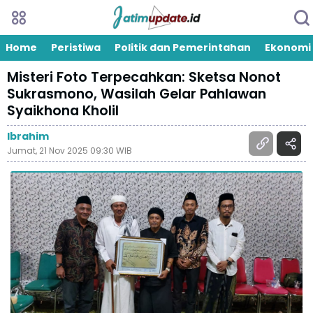
Home
Peristiwa
Politik dan Pemerintahan
Ekonomi
Misteri Foto Terpecahkan: Sketsa Nonot
Sukrasmono, Wasilah Gelar Pahlawan
Syaikhona Kholil
Ibrahim
Jumat, 21 Nov 2025 09:30 WIB