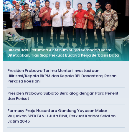
Direksi Baru Perumda Air Minum Surya Sembada Resmi
Ditetapkan, Tias Siap Perkuat Budaya Kerja Berbasis Data
Presiden Prabowo Terima Menteri Investasi dan
Hilirisasi/Kepala BKPM dan Kepala BPI Danantara, Rosan
Perkasa Roeslani
Presiden Prabowo Subiato Berdialog dengan Para Peneliti
dan Periset
Formasy Praja Nusantara Gandeng Yayasan Mekar
Wujudkan SPEKTANI 1 Juta Bibit, Perkuat Koridor Selatan
Jatim 2045