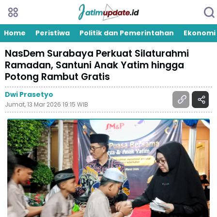
Home
Peristiwa
Politik dan Pemerintahan
Ekonomi
NasDem Surabaya Perkuat Silaturahmi
Ramadan, Santuni Anak Yatim hingga
Potong Rambut Gratis
Dwi Prasetyo
Jumat, 13 Mar 2026 19:15 WIB