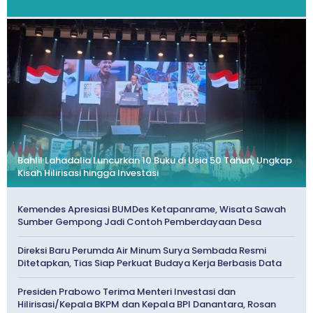
Bahlil Lahadalia Luncurkan 10 Buku di Usia 50 Tahun, Ungkap
Kisah Hilirisasi hingga Investasi
Kemendes Apresiasi BUMDes Ketapanrame, Wisata Sawah
Sumber Gempong Jadi Contoh Pemberdayaan Desa
Direksi Baru Perumda Air Minum Surya Sembada Resmi
Ditetapkan, Tias Siap Perkuat Budaya Kerja Berbasis Data
Presiden Prabowo Terima Menteri Investasi dan
Hilirisasi/Kepala BKPM dan Kepala BPI Danantara, Rosan