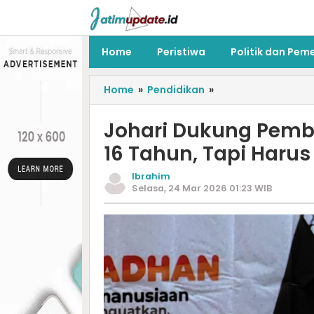
Home
Peristiwa
Politik dan Pem
Home
»
Pendidikan
»
Johari Dukung Pemb
16 Tahun, Tapi Haru
Ibrahim
Selasa, 24 Mar 2026 01:23 WIB