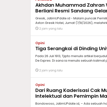
Akhdan Muhammad Zahran Wi
Berliani Resmi Sandang Gela
Gresik, JatimUPdate.id - Malam puncak Pemili
Aston Gresik Hotel, Jumat (7/8/2026), melah
2 jam yang lalu
Opini
Tiga Serangkai di Dinding Un
Pada 26 Juli 1913, Tjipto menulis artikel berju
De Expres. Di sana ia menulis sebuah kalimat p
2 jam yang lalu
Opini
Dari Ruang Kaderisasi Cak Mu
Intelektual dan Pemimpin M
Bondowoso, JatimUPdate.id, – Ada sebuah ha