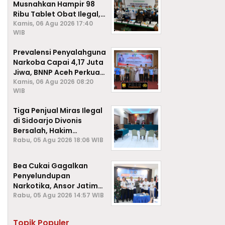
Musnahkan Hampir 98
Ribu Tablet Obat Ilegal,
Cegah Penyalahgunaan
Kamis, 06 Agu 2026 17:40
WIB
di Kalangan Pelajar
Prevalensi Penyalahguna
Narkoba Capai 4,17 Juta
Jiwa, BNNP Aceh Perkuat
P4GN di Subulussalam
Kamis, 06 Agu 2026 08:20
WIB
Tiga Penjual Miras Ilegal
di Sidoarjo Divonis
Bersalah, Hakim
Jatuhkan Denda hingga
Rabu, 05 Agu 2026 18:06 WIB
Rp1 Juta
Bea Cukai Gagalkan
Penyelundupan
Narkotika, Ansor Jatim
Negara Tak Kalah dari
Rabu, 05 Agu 2026 14:57 WIB
Sindikat Internasional
Topik Populer