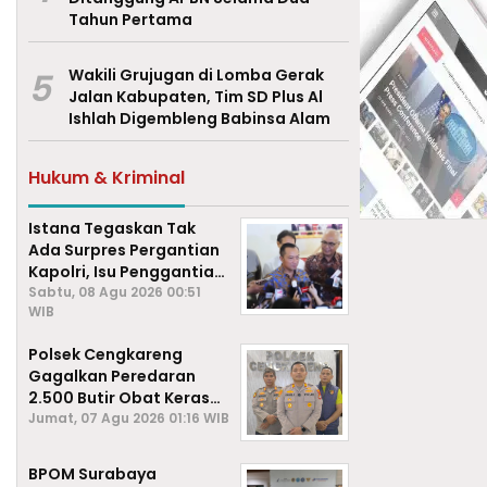
Tahun Pertama
5
Wakili Grujugan di Lomba Gerak
Jalan Kabupaten, Tim SD Plus Al
Ishlah Digembleng Babinsa Alam
Hukum & Kriminal
Istana Tegaskan Tak
Ada Surpres Pergantian
Kapolri, Isu Penggantian
Listyo Sigit Dipastikan
Sabtu, 08 Agu 2026 00:51
WIB
Hoaks
Polsek Cengkareng
Gagalkan Peredaran
2.500 Butir Obat Keras
Daftar G, Satu Pengedar
Jumat, 07 Agu 2026 01:16 WIB
Diamankan
BPOM Surabaya