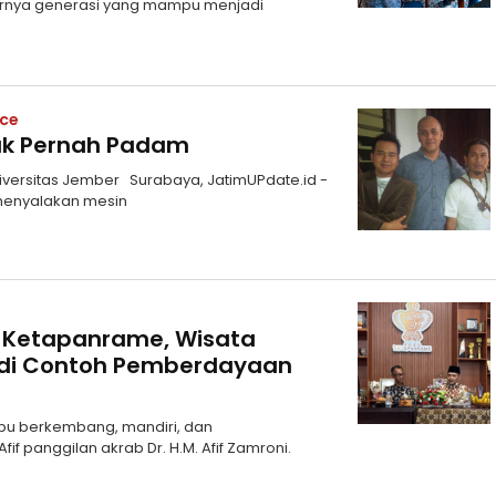
rnya generasi yang mampu menjadi
ice
ak Pernah Padam
Universitas Jember Surabaya, JatimUPdate.id -
 menyalakan mesin
 Ketapanrame, Wisata
di Contoh Pemberdayaan
pu berkembang, mandiri, dan
f panggilan akrab Dr. H.M. Afif Zamroni.