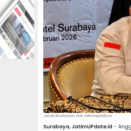
Johari Mustawan, dok Jatimupdate.id
Surabaya, JatimUPdate.id
- Angg