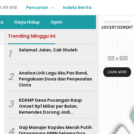
8:49 WIB
Pencarian
Indeks Berita
ga
Gaya Hidup
Opini
Trending Minggu Ini
1
Selamat Jalan, Cak Sholeh
2
Analisa Lirik Lagu Aku Pas Band,
Pengakuan Dosa dan Penyesalan
Cinta
3
KDKMP Desa Pucangan Raup
Omzet Rp1 Miliar per Bulan,
Kemendes Dorong Jadi
Percontohan Nasional
4
Gaji Manajer Kopdes Merah Putih
Ditanggung APBN Selama Dua