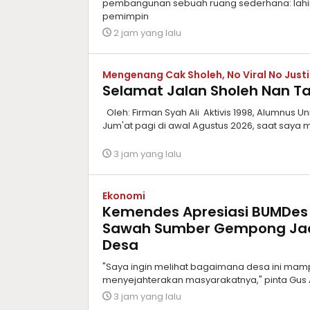
pembangunan sebuah ruang sederhana: lahi
pemimpin
2 jam yang lalu
Mengenang Cak Sholeh, No Viral No Just
Selamat Jalan Sholeh Nan T
Oleh: Firman Syah Ali Aktivis 1998, Alumnus 
Jum'at pagi di awal Agustus 2026, saat saya
3 jam yang lalu
Ekonomi
Kemendes Apresiasi BUMDes
Sawah Sumber Gempong Ja
Desa
"Saya ingin melihat bagaimana desa ini mam
menyejahterakan masyarakatnya," pinta Gus Afi
3 jam yang lalu