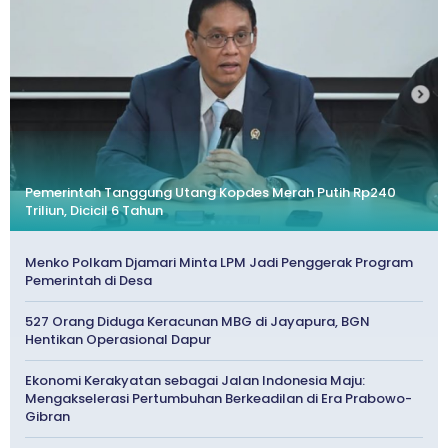
Pemerintah Tanggung Utang Kopdes Merah Putih Rp240
Triliun, Dicicil 6 Tahun
Menko Polkam Djamari Minta LPM Jadi Penggerak Program
Pemerintah di Desa
527 Orang Diduga Keracunan MBG di Jayapura, BGN
Hentikan Operasional Dapur
Ekonomi Kerakyatan sebagai Jalan Indonesia Maju:
Mengakselerasi Pertumbuhan Berkeadilan di Era Prabowo-
Gibran