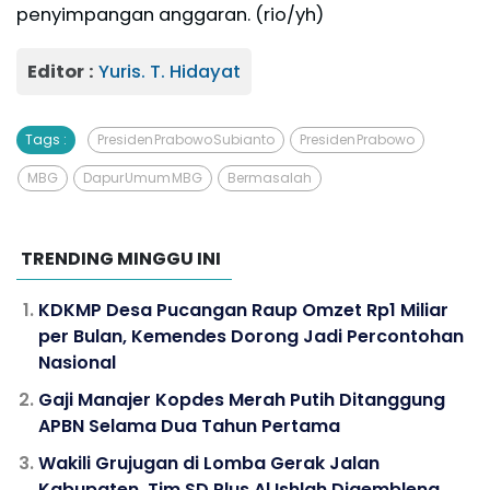
penyimpangan anggaran. (rio/yh)
Editor :
Yuris. T. Hidayat
Tags :
Presiden Prabowo Subianto
Presiden Prabowo
MBG
Dapur Umum MBG
Bermasalah
TRENDING MINGGU INI
KDKMP Desa Pucangan Raup Omzet Rp1 Miliar
per Bulan, Kemendes Dorong Jadi Percontohan
Nasional
Gaji Manajer Kopdes Merah Putih Ditanggung
APBN Selama Dua Tahun Pertama
Wakili Grujugan di Lomba Gerak Jalan
Kabupaten, Tim SD Plus Al Ishlah Digembleng