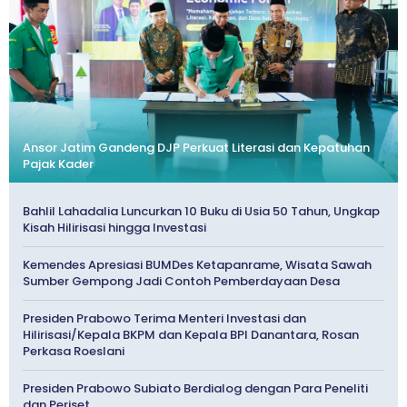
Ansor Jatim Gandeng DJP Perkuat Literasi dan Kepatuhan
Pajak Kader
Bahlil Lahadalia Luncurkan 10 Buku di Usia 50 Tahun, Ungkap
Kisah Hilirisasi hingga Investasi
Kemendes Apresiasi BUMDes Ketapanrame, Wisata Sawah
Sumber Gempong Jadi Contoh Pemberdayaan Desa
Presiden Prabowo Terima Menteri Investasi dan
Hilirisasi/Kepala BKPM dan Kepala BPI Danantara, Rosan
Perkasa Roeslani
Presiden Prabowo Subiato Berdialog dengan Para Peneliti
dan Periset