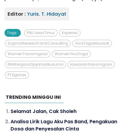
Editor :
Yuris. T. Hidayat
Tags :
PWI Jawa Timur
Koperasi
Sygma Research and Consulting
Viva Yoga Mauladi
Wamen Transmigrasi
Wamen Viva Yoga
RM Margono Djojohadikusumo
kawasan transmigrasi
PT Agrinas
TRENDING MINGGU INI
Selamat Jalan, Cak Sholeh
Analisa Lirik Lagu Aku Pas Band, Pengakuan
Dosa dan Penyesalan Cinta