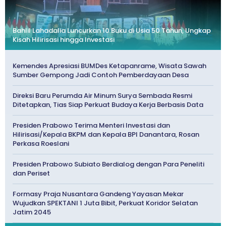
Bahlil Lahadalia Luncurkan 10 Buku di Usia 50 Tahun, Ungkap
Kisah Hilirisasi hingga Investasi
Kemendes Apresiasi BUMDes Ketapanrame, Wisata Sawah
Sumber Gempong Jadi Contoh Pemberdayaan Desa
Direksi Baru Perumda Air Minum Surya Sembada Resmi
Ditetapkan, Tias Siap Perkuat Budaya Kerja Berbasis Data
Presiden Prabowo Terima Menteri Investasi dan
Hilirisasi/Kepala BKPM dan Kepala BPI Danantara, Rosan
Perkasa Roeslani
Presiden Prabowo Subiato Berdialog dengan Para Peneliti
dan Periset
Formasy Praja Nusantara Gandeng Yayasan Mekar
Wujudkan SPEKTANI 1 Juta Bibit, Perkuat Koridor Selatan
Jatim 2045