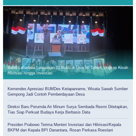
Bahlil Lahadalia Luncurkan 10 Buku di Usia 50 Tahun, Ungkap Kisah
Hilirisasi hingga Investasi
Kemendes Apresiasi BUMDes Ketapanrame, Wisata Sawah Sumber
Gempong Jadi Contoh Pemberdayaan Desa
Direksi Baru Perumda Air Minum Surya Sembada Resmi Ditetapkan,
Tias Siap Perkuat Budaya Kerja Berbasis Data
Presiden Prabowo Terima Menteri Investasi dan Hilirisasi/Kepala
BKPM dan Kepala BPI Danantara, Rosan Perkasa Roeslani