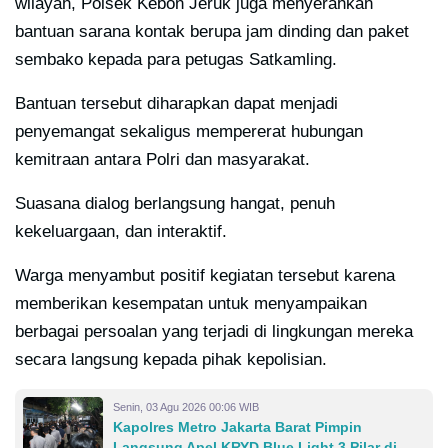
wilayah, Polsek Kebon Jeruk juga menyerahkan
bantuan sarana kontak berupa jam dinding dan paket
sembako kepada para petugas Satkamling.
Bantuan tersebut diharapkan dapat menjadi
penyemangat sekaligus mempererat hubungan
kemitraan antara Polri dan masyarakat.
Suasana dialog berlangsung hangat, penuh
kekeluargaan, dan interaktif.
Warga menyambut positif kegiatan tersebut karena
memberikan kesempatan untuk menyampaikan
berbagai persoalan yang terjadi di lingkungan mereka
secara langsung kepada pihak kepolisian.
Senin, 03 Agu 2026 00:06 WIB
Kapolres Metro Jakarta Barat Pimpin
Langsung Apel KRYD Blue Light 3 Pilar di