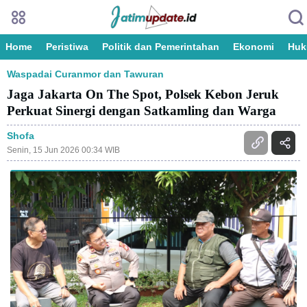
Home
Peristiwa
Politik dan Pemerintahan
Ekonomi
Huk
Waspadai Curanmor dan Tawuran
Jaga Jakarta On The Spot, Polsek Kebon Jeruk
Perkuat Sinergi dengan Satkamling dan Warga
Shofa
Senin, 15 Jun 2026 00:34 WIB