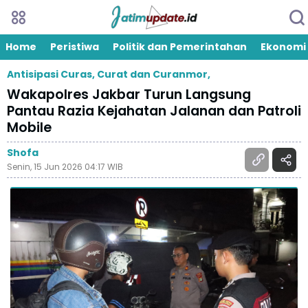
Home
Peristiwa
Politik dan Pemerintahan
Ekonomi
Antisipasi Curas, Curat dan Curanmor,
Wakapolres Jakbar Turun Langsung
Pantau Razia Kejahatan Jalanan dan Patroli
Mobile
Shofa
Senin, 15 Jun 2026 04:17 WIB