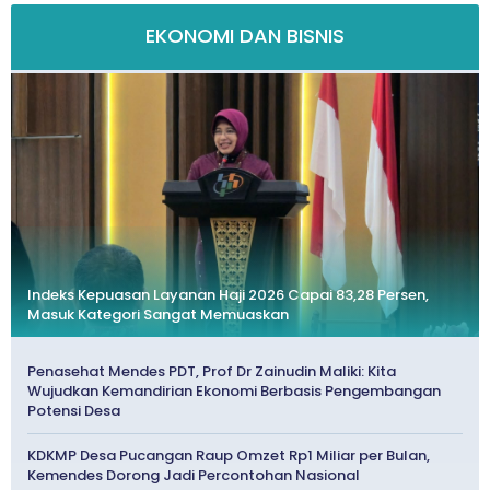
EKONOMI DAN BISNIS
Indeks Kepuasan Layanan Haji 2026 Capai 83,28 Persen,
Masuk Kategori Sangat Memuaskan
Penasehat Mendes PDT, Prof Dr Zainudin Maliki: Kita
Wujudkan Kemandirian Ekonomi Berbasis Pengembangan
Potensi Desa
KDKMP Desa Pucangan Raup Omzet Rp1 Miliar per Bulan,
Kemendes Dorong Jadi Percontohan Nasional