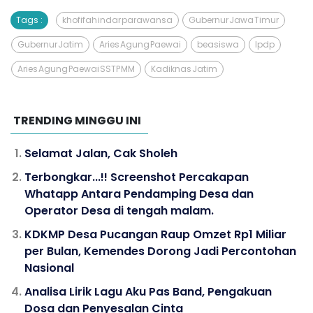
Tags :
khofifah indar parawansa
Gubernur Jawa Timur
Gubernur Jatim
Aries Agung Paewai
beasiswa
lpdp
Aries Agung Paewai SSTP MM
Kadiknas Jatim
TRENDING MINGGU INI
Selamat Jalan, Cak Sholeh
Terbongkar...!! Screenshot Percakapan
Whatapp Antara Pendamping Desa dan
Operator Desa di tengah malam.
KDKMP Desa Pucangan Raup Omzet Rp1 Miliar
per Bulan, Kemendes Dorong Jadi Percontohan
Nasional
Analisa Lirik Lagu Aku Pas Band, Pengakuan
Dosa dan Penyesalan Cinta