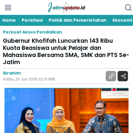
Home
Peristiwa
Politik dan Pemerintahan
Ekonomi
Perkuat Akses Pendidikan
Gubernur Khofifah Luncurkan 143 Ribu
Kuota Beasiswa untuk Pelajar dan
Mahasiswa Bersama SMA, SMK dan PTS Se-
Jatim
Ibrahim
Sabtu, 20 Jun 2026 02:01 WIB