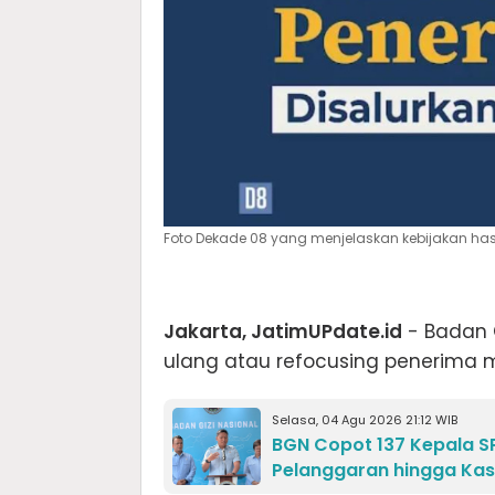
Foto Dekade 08 yang menjelaskan kebijakan hasi
Jakarta, JatimUPdate.id
- Badan 
ulang atau refocusing penerima m
Selasa, 04 Agu 2026 21:12 WIB
BGN Copot 137 Kepala SP
Pelanggaran hingga Ka