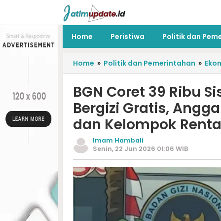
Home
Peristiwa
Politik dan Pem
Home
»
Politik dan Pemerintahan
»
Eko
BGN Coret 39 Ribu S
Bergizi Gratis, Angg
dan Kelompok Rent
Imam Hambali
Senin, 22 Jun 2026 01:06 WIB