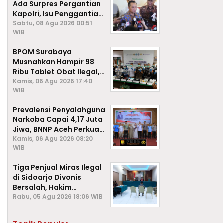
Ada Surpres Pergantian
Kapolri, Isu Penggantian
Listyo Sigit Dipastikan
Sabtu, 08 Agu 2026 00:51
WIB
Hoaks
BPOM Surabaya
Musnahkan Hampir 98
Ribu Tablet Obat Ilegal,
Cegah Penyalahgunaan
Kamis, 06 Agu 2026 17:40
WIB
di Kalangan Pelajar
Prevalensi Penyalahguna
Narkoba Capai 4,17 Juta
Jiwa, BNNP Aceh Perkuat
P4GN di Subulussalam
Kamis, 06 Agu 2026 08:20
WIB
Tiga Penjual Miras Ilegal
di Sidoarjo Divonis
Bersalah, Hakim
Jatuhkan Denda hingga
Rabu, 05 Agu 2026 18:06 WIB
Rp1 Juta