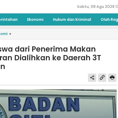
Sabtu, 08 Agu 2026 1
erintahan
Ekonomi
Hukum dan Kriminal
Olah Ra
nomi
»
iswa dari Penerima Makan
aran Dialihkan ke Daerah 3T
an