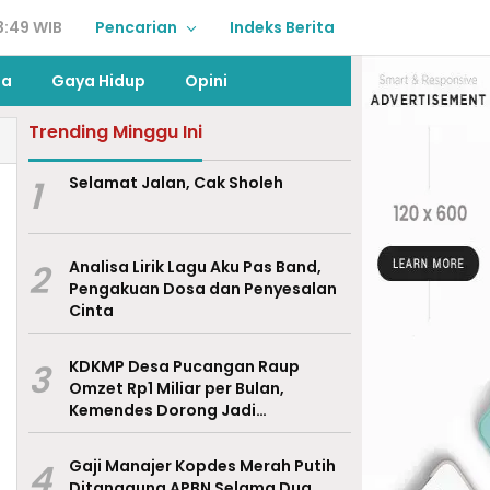
3:49 WIB
Pencarian
Indeks Berita
ga
Gaya Hidup
Opini
Trending Minggu Ini
1
Selamat Jalan, Cak Sholeh
2
Analisa Lirik Lagu Aku Pas Band,
Pengakuan Dosa dan Penyesalan
Cinta
3
KDKMP Desa Pucangan Raup
Omzet Rp1 Miliar per Bulan,
Kemendes Dorong Jadi
Percontohan Nasional
4
Gaji Manajer Kopdes Merah Putih
Ditanggung APBN Selama Dua