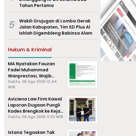
Tahun Pertama
5
Wakili Grujugan di Lomba Gerak
Jalan Kabupaten, Tim SD Plus Al
Ishlah Digembleng Babinsa Alam
Hukum & Kriminal
MA Nyatakan Fauzan
Fadel Muhammad
Wanprestasi, Wajib
Bayar Rp2,085 Miliar
Sabtu, 08 Agu 2026 13:44
WIB
Aviciena Law Firm Kawal
Laporan Dugaan Pungli
Kades Brengkok ke Kejari
Lamongan
Sabtu, 08 Agu 2026 11:32 WIB
Istana Tegaskan Tak