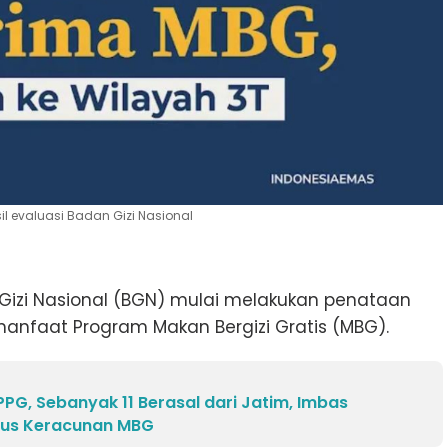
l evaluasi Badan Gizi Nasional
Gizi Nasional (BGN) mulai melakukan penataan
anfaat Program Makan Bergizi Gratis (MBG).
PG, Sebanyak 11 Berasal dari Jatim, Imbas
sus Keracunan MBG