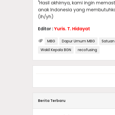
"Hasil akhirnya, kami ingin mema
anak Indonesia yang membutuhkan i
(ih/yh)
Editor :
Yuris. T. Hidayat
MBG
Dapur Umum MBG
Satuan
Wakil Kepala BGN
recofusing
Berita Terbaru