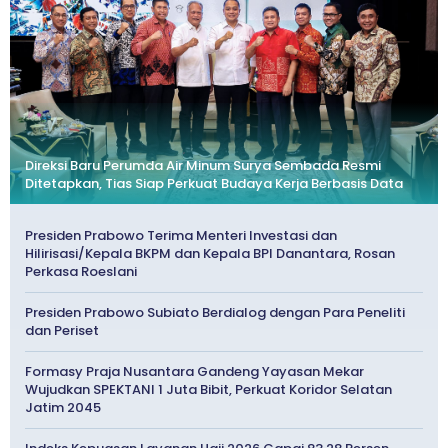
Direksi Baru Perumda Air Minum Surya Sembada Resmi
Ditetapkan, Tias Siap Perkuat Budaya Kerja Berbasis Data
Presiden Prabowo Terima Menteri Investasi dan
Hilirisasi/Kepala BKPM dan Kepala BPI Danantara, Rosan
Perkasa Roeslani
Presiden Prabowo Subiato Berdialog dengan Para Peneliti
dan Periset
Formasy Praja Nusantara Gandeng Yayasan Mekar
Wujudkan SPEKTANI 1 Juta Bibit, Perkuat Koridor Selatan
Jatim 2045