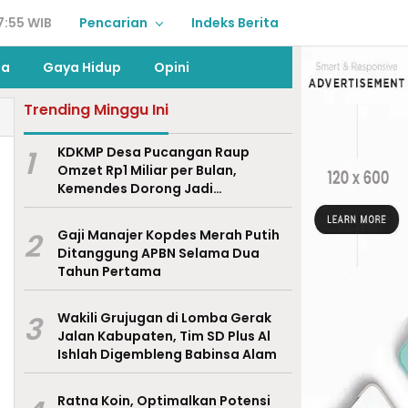
7:55 WIB
Pencarian
Indeks Berita
ga
Gaya Hidup
Opini
Trending Minggu Ini
1
KDKMP Desa Pucangan Raup
Omzet Rp1 Miliar per Bulan,
Kemendes Dorong Jadi
Percontohan Nasional
2
Gaji Manajer Kopdes Merah Putih
Ditanggung APBN Selama Dua
Tahun Pertama
3
Wakili Grujugan di Lomba Gerak
Jalan Kabupaten, Tim SD Plus Al
Ishlah Digembleng Babinsa Alam
Ratna Koin, Optimalkan Potensi