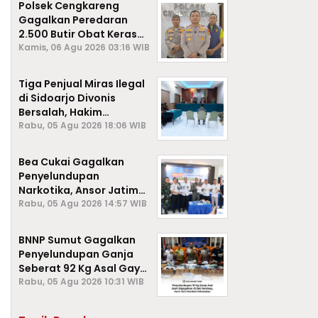
Polsek Cengkareng
Gagalkan Peredaran
2.500 Butir Obat Keras
Daftar G, Satu Pengedar
Kamis, 06 Agu 2026 03:16 WIB
Diamankan
Tiga Penjual Miras Ilegal
di Sidoarjo Divonis
Bersalah, Hakim
Jatuhkan Denda hingga
Rabu, 05 Agu 2026 18:06 WIB
Rp1 Juta
Bea Cukai Gagalkan
Penyelundupan
Narkotika, Ansor Jatim
Negara Tak Kalah dari
Rabu, 05 Agu 2026 14:57 WIB
Sindikat Internasional
BNNP Sumut Gagalkan
Penyelundupan Ganja
Seberat 92 Kg Asal Gayo
Lues, Aceh.
Rabu, 05 Agu 2026 10:31 WIB