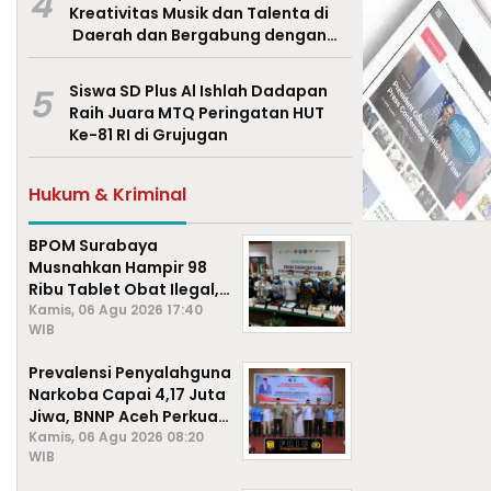
4
Kreativitas Musik dan Talenta di
Daerah dan Bergabung dengan
Ekraf Pasuruan
5
Siswa SD Plus Al Ishlah Dadapan
Raih Juara MTQ Peringatan HUT
Ke-81 RI di Grujugan
Hukum & Kriminal
BPOM Surabaya
Musnahkan Hampir 98
Ribu Tablet Obat Ilegal,
Cegah Penyalahgunaan
Kamis, 06 Agu 2026 17:40
WIB
di Kalangan Pelajar
Prevalensi Penyalahguna
Narkoba Capai 4,17 Juta
Jiwa, BNNP Aceh Perkuat
P4GN di Subulussalam
Kamis, 06 Agu 2026 08:20
WIB