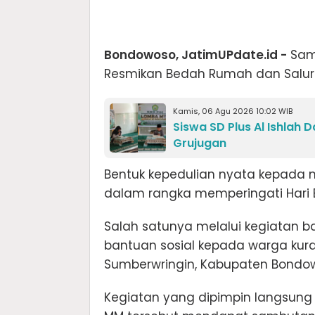
Bondowoso, JatimUPdate.id -
Samb
Resmikan Bedah Rumah dan Salurk
Kamis, 06 Agu 2026 10:02 WIB
Siswa SD Plus Al Ishlah 
Grujugan
Bentuk kepedulian nyata kepada m
dalam rangka memperingati Hari
Salah satunya melalui kegiatan b
bantuan sosial kepada warga kur
Sumberwringin, Kabupaten Bondow
Kegiatan yang dipimpin langsung K