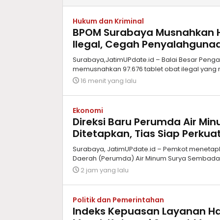
Hukum dan Kriminal
BPOM Surabaya Musnahkan H
Ilegal, Cegah Penyalahgunaa
Surabaya,JatimUPdate.id – Balai Besar Pen
memusnahkan 97.676 tablet obat ilegal yang
16 menit yang lalu
Ekonomi
Direksi Baru Perumda Air M
Ditetapkan, Tias Siap Perkua
Surabaya, JatimUPdate.id – Pemkot menetap
Daerah (Perumda) Air Minum Surya Sembada
2 jam yang lalu
Politik dan Pemerintahan
Indeks Kepuasan Layanan Haj