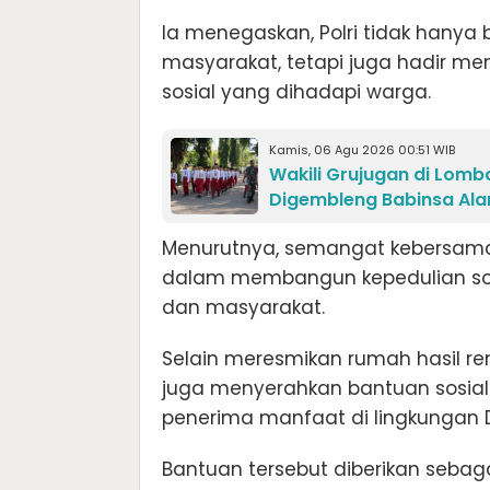
Ia menegaskan, Polri tidak hany
masyarakat, tetapi juga hadir me
sosial yang dihadapi warga.
Kamis, 06 Agu 2026 00:51 WIB
Wakili Grujugan di Lomba
Digembleng Babinsa Al
Menurutnya, semangat kebersama
dalam membangun kepedulian sosi
dan masyarakat.
Selain meresmikan rumah hasil r
juga menyerahkan bantuan sosia
penerima manfaat di lingkungan D
Bantuan tersebut diberikan seba