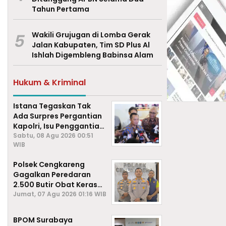
Tahun Pertama
5
Wakili Grujugan di Lomba Gerak
Jalan Kabupaten, Tim SD Plus Al
Ishlah Digembleng Babinsa Alam
Hukum & Kriminal
Istana Tegaskan Tak
Ada Surpres Pergantian
Kapolri, Isu Penggantian
Listyo Sigit Dipastikan
Sabtu, 08 Agu 2026 00:51
WIB
Hoaks
Polsek Cengkareng
Gagalkan Peredaran
2.500 Butir Obat Keras
Daftar G, Satu Pengedar
Jumat, 07 Agu 2026 01:16 WIB
Diamankan
BPOM Surabaya