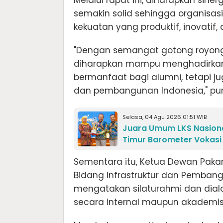
Melalui rapat ini, diharapkan sin
semakin solid sehingga organisa
kekuatan yang produktif, inovati
"Dengan semangat gotong royong, 
diharapkan mampu menghadirkan
bermanfaat bagi alumni, tetapi 
dan pembangunan Indonesia," pun
Selasa, 04 Agu 2026 01:51 WIB
Juara Umum LKS Nasiona
Timur Barometer Vokasi
Sementara itu, Ketua Dewan Pakar 
Bidang Infrastruktur dan Pemban
mengatakan silaturahmi dan dial
secara internal maupun akademis