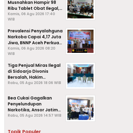
Musnahkan Hampir 98
Ribu Tablet Obat Ilegal,
Cegah Penyalahgunaan
Kamis, 06 Agu 2026 17:40
WIB
di Kalangan Pelajar
Prevalensi Penyalahguna
Narkoba Capai 4,17 Juta
Jiwa, BNNP Aceh Perkuat
P4GN di Subulussalam
Kamis, 06 Agu 2026 08:20
WIB
Tiga Penjual Miras Ilegal
di Sidoarjo Divonis
Bersalah, Hakim
Jatuhkan Denda hingga
Rabu, 05 Agu 2026 18:06 WIB
Rp1 Juta
Bea Cukai Gagalkan
Penyelundupan
Narkotika, Ansor Jatim
Negara Tak Kalah dari
Rabu, 05 Agu 2026 14:57 WIB
Sindikat Internasional
Topik Populer