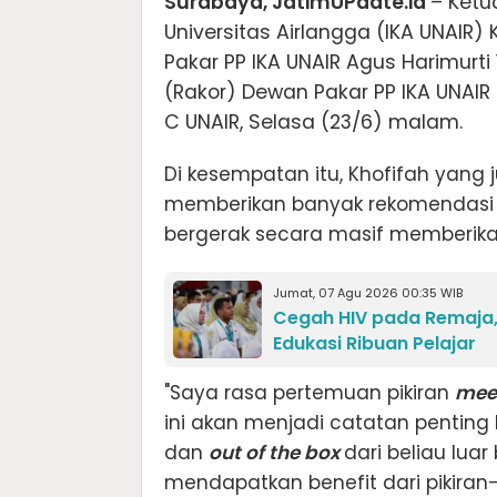
Surabaya, JatimUPdate.id
– Ketu
Universitas Airlangga (IKA UNAIR
Pakar PP IKA UNAIR Agus Harimurt
(Rakor) Dewan Pakar PP IKA UNAI
C UNAIR, Selasa (23/6) malam.
Di kesempatan itu, Khofifah yang
memberikan banyak rekomendasi y
bergerak secara masif memberik
Jumat, 07 Agu 2026 00:35 WIB
Cegah HIV pada Remaja,
Edukasi Ribuan Pelajar
"Saya rasa pertemuan pikiran
mee
ini akan menjadi catatan penting 
dan
out of the box
dari beliau lua
mendapatkan benefit dari pikiran-