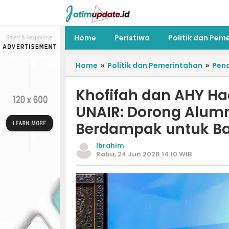
Home
Peristiwa
Politik dan Pem
Home
»
Politik dan Pemerintahan
»
Pend
Khofifah dan AHY Ha
UNAIR: Dorong Alumni
Berdampak untuk B
Ibrahim
Rabu, 24 Jun 2026 14:10 WIB