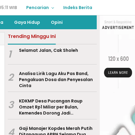
5:11 WIB
Pencarian
Indeks Berita
ga
Gaya Hidup
Opini
Trending Minggu Ini
1
Selamat Jalan, Cak Sholeh
2
Analisa Lirik Lagu Aku Pas Band,
Pengakuan Dosa dan Penyesalan
Cinta
3
KDKMP Desa Pucangan Raup
Omzet Rp1 Miliar per Bulan,
Kemendes Dorong Jadi
Percontohan Nasional
4
Gaji Manajer Kopdes Merah Putih
Ditanggung APBN Selama Dua