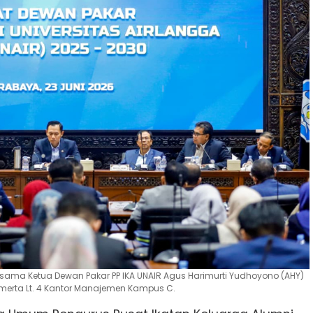
rsama Ketua Dewan Pakar PP IKA UNAIR Agus Harimurti Yudhoyono (AHY)
Amerta Lt. 4 Kantor Manajemen Kampus C.