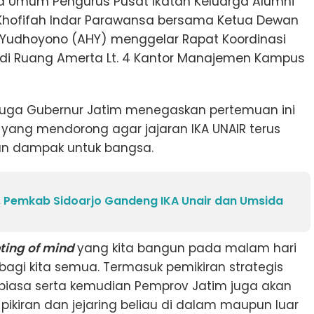
a Umum Pengurus Pusat Ikatan Keluarga Alumni
) Khofifah Indar Parawansa bersama Ketua Dewan
i Yudhoyono (AHY) menggelar Rapat Koordinasi
R di Ruang Amerta Lt. 4 Kantor Manajemen Kampus
 juga Gubernur Jatim menegaskan pertemuan ini
ang mendorong agar jajaran IKA UNAIR terus
an dampak untuk bangsa.
 Pemkab Sidoarjo Gandeng IKA Unair dan Umsida
ting of mind
yang kita bangun pada malam hari
bagi kita semua. Termasuk pemikiran strategis
r biasa serta kemudian Pemprov Jatim juga akan
pikiran dan jejaring beliau di dalam maupun luar