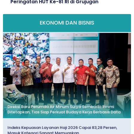
Peringatan HUT Ke-81 RI di Grujugan
EKONOMI DAN BISNIS
Direksi Baru Perumda Air Minum Surya Sembada Resmi
Ditetapkan, Tias Siap Perkuat Budaya Kerja Berbasis Data
Indeks Kepuasan Layanan Haji 2026 Capai 83,28 Persen,
Masuk Kategori Sangat Memuaskan