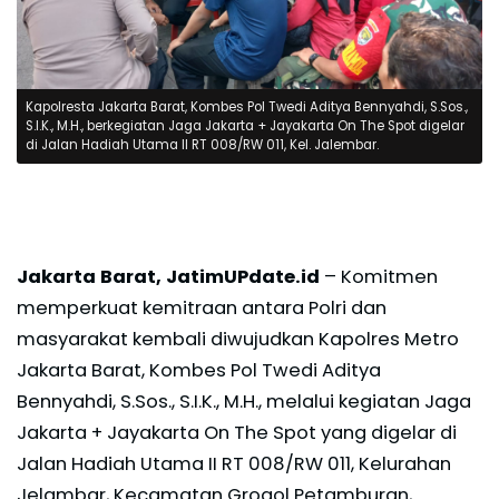
Kapolresta Jakarta Barat, Kombes Pol Twedi Aditya Bennyahdi, S.Sos.,
S.I.K., M.H., berkegiatan Jaga Jakarta + Jayakarta On The Spot digelar
di Jalan Hadiah Utama II RT 008/RW 011, Kel. Jalembar.
Jakarta Barat, JatimUPdate.id
– Komitmen
memperkuat kemitraan antara Polri dan
masyarakat kembali diwujudkan Kapolres Metro
Jakarta Barat, Kombes Pol Twedi Aditya
Bennyahdi, S.Sos., S.I.K., M.H., melalui kegiatan Jaga
Jakarta + Jayakarta On The Spot yang digelar di
Jalan Hadiah Utama II RT 008/RW 011, Kelurahan
Jelambar, Kecamatan Grogol Petamburan,