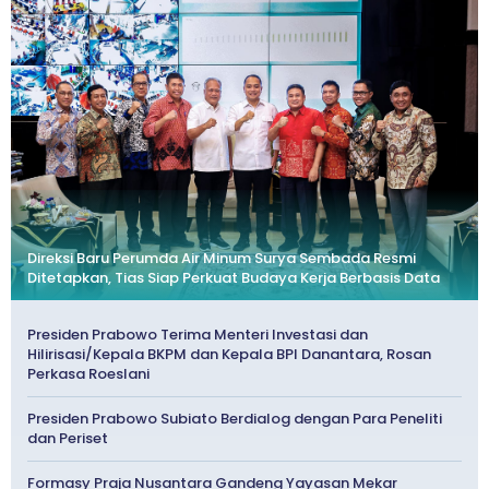
Direksi Baru Perumda Air Minum Surya Sembada Resmi
Ditetapkan, Tias Siap Perkuat Budaya Kerja Berbasis Data
Presiden Prabowo Terima Menteri Investasi dan
Hilirisasi/Kepala BKPM dan Kepala BPI Danantara, Rosan
Perkasa Roeslani
Presiden Prabowo Subiato Berdialog dengan Para Peneliti
dan Periset
Formasy Praja Nusantara Gandeng Yayasan Mekar