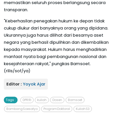
memastikan seluruh proses berlangsung secara
transparan.
"Keberhasilan penegakan hukum ke depan tidak
cukup diukur dari banyaknya orang yang dipidana.
Ukurannya juga harus dilihat dari besarnya aset
negara yang berhasil dipulihkan dan dikembalikan
kepada masyarakat. Hukum harus menghadirkan
manfaat nyata bagi pembangunan nasional dan
kesejahteraan rakyat," pungkas Bamsoet.
(rilis/sof/ya)
Editor :
Yoyok Ajar
Tags :
DPR RI
kuliah
Dosen
Bamsoet
Bambang Soesatyo
Program Doktoral
Kuliah S3