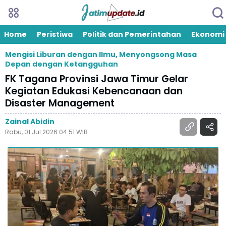
Home
Peristiwa
Politik dan Pemerintahan
Ekonomi
Mengisi Liburan dengan Ilmu, Menyongsong Masa
Depan dengan Ketangguhan
FK Tagana Provinsi Jawa Timur Gelar
Kegiatan Edukasi Kebencanaan dan
Disaster Management
Zainal Abidin
Rabu, 01 Jul 2026 04:51 WIB