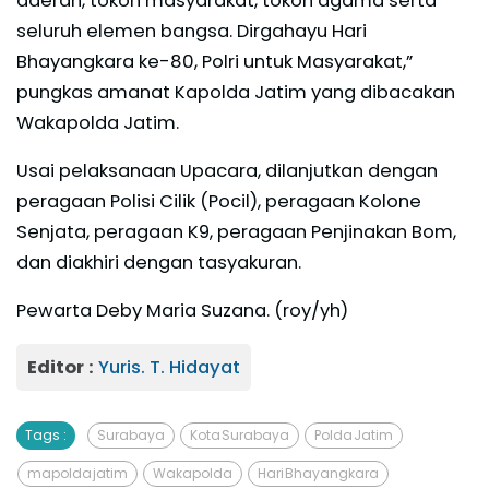
daerah, tokoh masyarakat, tokoh agama serta
seluruh elemen bangsa. Dirgahayu Hari
Bhayangkara ke-80, Polri untuk Masyarakat,”
pungkas amanat Kapolda Jatim yang dibacakan
Wakapolda Jatim.
Usai pelaksanaan Upacara, dilanjutkan dengan
peragaan Polisi Cilik (Pocil), peragaan Kolone
Senjata, peragaan K9, peragaan Penjinakan Bom,
dan diakhiri dengan tasyakuran.
Pewarta Deby Maria Suzana. (roy/yh)
Editor :
Yuris. T. Hidayat
Tags :
Surabaya
Kota Surabaya
Polda Jatim
mapolda jatim
Wakapolda
Hari Bhayangkara