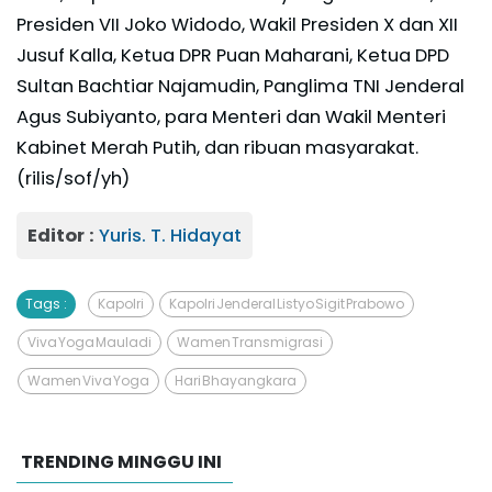
Presiden VII Joko Widodo, Wakil Presiden X dan XII
Jusuf Kalla, Ketua DPR Puan Maharani, Ketua DPD
Sultan Bachtiar Najamudin, Panglima TNI Jenderal
Agus Subiyanto, para Menteri dan Wakil Menteri
Kabinet Merah Putih, dan ribuan masyarakat.
(rilis/sof/yh)
Editor :
Yuris. T. Hidayat
Tags :
Kapolri
Kapolri Jenderal Listyo Sigit Prabowo
Viva Yoga Mauladi
Wamen Transmigrasi
Wamen Viva Yoga
Hari Bhayangkara
TRENDING MINGGU INI