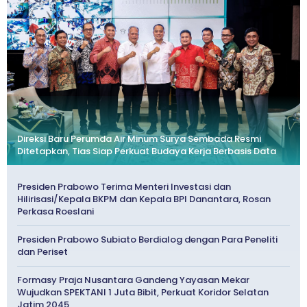
Direksi Baru Perumda Air Minum Surya Sembada Resmi
Ditetapkan, Tias Siap Perkuat Budaya Kerja Berbasis Data
Presiden Prabowo Terima Menteri Investasi dan
Hilirisasi/Kepala BKPM dan Kepala BPI Danantara, Rosan
Perkasa Roeslani
Presiden Prabowo Subiato Berdialog dengan Para Peneliti
dan Periset
Formasy Praja Nusantara Gandeng Yayasan Mekar
Wujudkan SPEKTANI 1 Juta Bibit, Perkuat Koridor Selatan
Jatim 2045