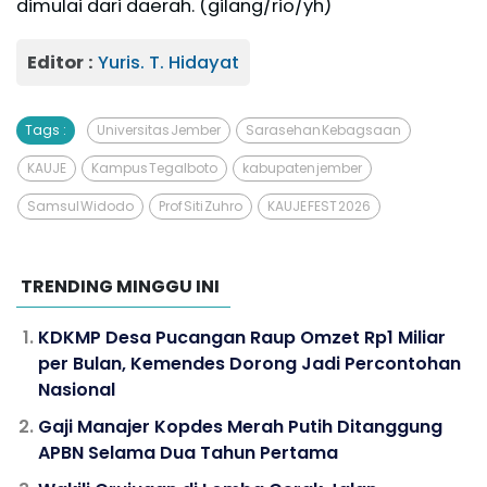
dimulai dari daerah. (gilang/rio/yh)
Editor :
Yuris. T. Hidayat
Tags :
Universitas Jember
Sarasehan Kebagsaan
KAUJE
Kampus Tegalboto
kabupaten jember
Samsul Widodo
Prof Siti Zuhro
KAUJE FEST 2026
TRENDING MINGGU INI
KDKMP Desa Pucangan Raup Omzet Rp1 Miliar
per Bulan, Kemendes Dorong Jadi Percontohan
Nasional
Gaji Manajer Kopdes Merah Putih Ditanggung
APBN Selama Dua Tahun Pertama