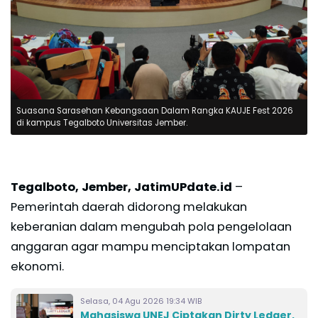
Suasana Sarasehan Kebangsaan Dalam Rangka KAUJE Fest 2026
di kampus Tegalboto Universitas Jember.
Tegalboto, Jember, JatimUPdate.id
–
Pemerintah daerah didorong melakukan
keberanian dalam mengubah pola pengelolaan
anggaran agar mampu menciptakan lompatan
ekonomi.
Selasa, 04 Agu 2026 19:34 WIB
Mahasiswa UNEJ Ciptakan Dirty Ledger,