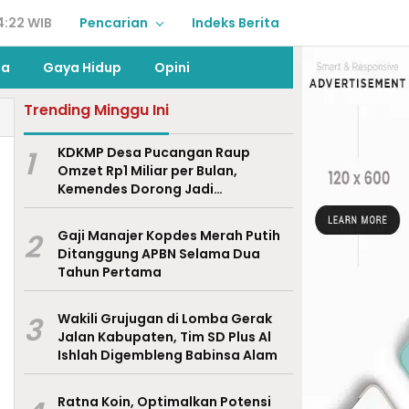
4:22 WIB
Pencarian
Indeks Berita
ga
Gaya Hidup
Opini
Trending Minggu Ini
1
KDKMP Desa Pucangan Raup
Omzet Rp1 Miliar per Bulan,
Kemendes Dorong Jadi
Percontohan Nasional
2
Gaji Manajer Kopdes Merah Putih
Ditanggung APBN Selama Dua
Tahun Pertama
3
Wakili Grujugan di Lomba Gerak
Jalan Kabupaten, Tim SD Plus Al
Ishlah Digembleng Babinsa Alam
Ratna Koin, Optimalkan Potensi