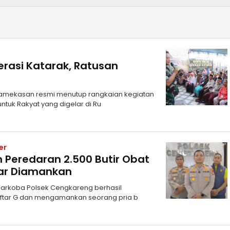
asi Katarak, Ratusan
amekasan resmi menutup rangkaian kegiatan
ntuk Rakyat yang digelar di Ru
er
 Peredaran 2.500 Butir Obat
dar Diamankan
 Narkoba Polsek Cengkareng berhasil
ftar G dan mengamankan seorang pria b