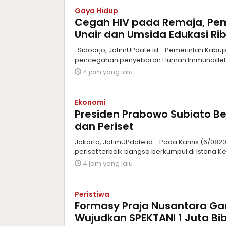
Gaya Hidup
Cegah HIV pada Remaja, Pem
Unair dan Umsida Edukasi Rib
Sidoarjo, JatimUPdate.id - Pemerintah Kab
pencegahan penyebaran Human Immunodeficie
4 jam yang lalu
Ekonomi
Presiden Prabowo Subiato Be
dan Periset
Jakarta, JatimUPdate.id - Pada Kamis (6/08202
periset terbaik bangsa berkumpul di Istana K
4 jam yang lalu
Peristiwa
Formasy Praja Nusantara G
Wujudkan SPEKTANI 1 Juta Bib