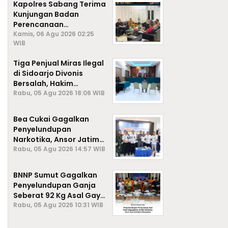
Kapolres Sabang Terima
Kunjungan Badan
Perencanaan
Pembangunan Daerah
Kamis, 06 Agu 2026 02:25
WIB
(BAPPEDA) Kota Sabang,
Tiga Penjual Miras Ilegal
di Sidoarjo Divonis
Bersalah, Hakim
Jatuhkan Denda hingga
Rabu, 05 Agu 2026 18:06 WIB
Rp1 Juta
Bea Cukai Gagalkan
Penyelundupan
Narkotika, Ansor Jatim
Negara Tak Kalah dari
Rabu, 05 Agu 2026 14:57 WIB
Sindikat Internasional
BNNP Sumut Gagalkan
Penyelundupan Ganja
Seberat 92 Kg Asal Gayo
Lues, Aceh.
Rabu, 05 Agu 2026 10:31 WIB