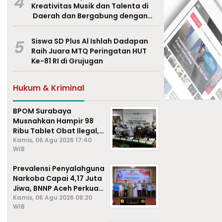
4
Kreativitas Musik dan Talenta di
Daerah dan Bergabung dengan
Ekraf Pasuruan
5
Siswa SD Plus Al Ishlah Dadapan
Raih Juara MTQ Peringatan HUT
Ke-81 RI di Grujugan
Hukum & Kriminal
BPOM Surabaya
Musnahkan Hampir 98
Ribu Tablet Obat Ilegal,
Cegah Penyalahgunaan
Kamis, 06 Agu 2026 17:40
WIB
di Kalangan Pelajar
Prevalensi Penyalahguna
Narkoba Capai 4,17 Juta
Jiwa, BNNP Aceh Perkuat
P4GN di Subulussalam
Kamis, 06 Agu 2026 08:20
WIB