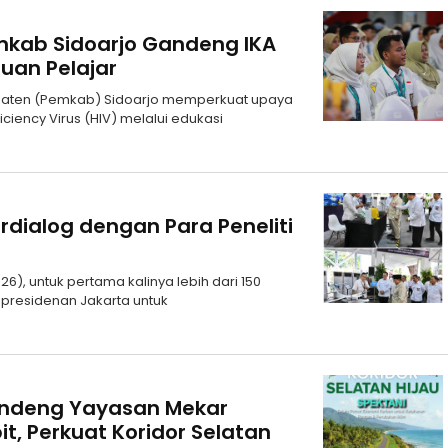
kab Sidoarjo Gandeng IKA
uan Pelajar
upaten (Pemkab) Sidoarjo memperkuat upaya
ncy Virus (HIV) melalui edukasi
rdialog dengan Para Peneliti
6), untuk pertama kalinya lebih dari 150
epresidenan Jakarta untuk
andeng Yayasan Mekar
it, Perkuat Koridor Selatan