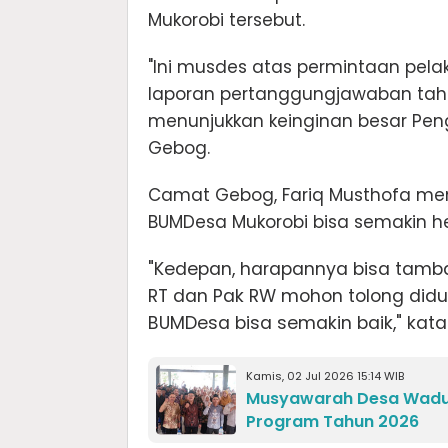
Mukorobi tersebut.
"Ini musdes atas permintaan pela
laporan pertanggungjawaban tahun
menunjukkan keinginan besar Peng
Gebog.
Camat Gebog, Fariq Musthofa me
BUMDesa Mukorobi bisa semakin h
"Kedepan, harapannya bisa tamba
RT dan Pak RW mohon tolong didu
BUMDesa bisa semakin baik," kat
Kamis, 02 Jul 2026 15:14 WIB
Musyawarah Desa Wadun
Program Tahun 2026