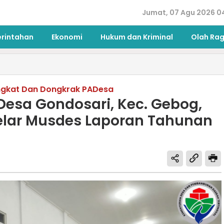
Jumat, 07 Agu 2026 0
erintahan
Ekonomi
Hukum dan Kriminal
Olah Ra
ingkat Dan Dongkrak PADesa
esa Gondosari, Kec. Gebog,
lar Musdes Laporan Tahunan