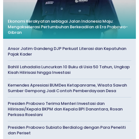
Ekonomi Kerakyatan sebagai Jalan Indonesia Maju:
Mengakselerasi Pertumbuhan Berkeadilan di Era Prabowo-
Gibran
Ansor Jatim Gandeng DJP Perkuat Literasi dan Kepatuhan
Pajak Kader
Bahlil Lahadalia Luncurkan 10 Buku di Usia 50 Tahun, Ungkap
Kisah Hilirisasi hingga Investasi
Kemendes Apresiasi BUMDes Ketapanrame, Wisata Sawah
Sumber Gempong Jadi Contoh Pemberdayaan Desa
Presiden Prabowo Terima Menteri Investasi dan
Hilirisasi/Kepala BKPM dan Kepala BPI Danantara, Rosan
Perkasa Roeslani
Presiden Prabowo Subiato Berdialog dengan Para Peneliti
dan Periset