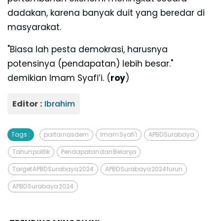
dadakan, karena banyak duit yang beredar di
masyarakat.
"Biasa lah pesta demokrasi, harusnya
potensinya (pendapatan) lebih besar."
demikian Imam Syafi’i. (
roy
)
Editor :
Ibrahim
Tags :
partai nasdem
Imam Syafi'i
APBD Surabaya
Tahun politik
Pendapatan dan Belanja
Target APBD Surabaya 2024
APBD Surabaya 2024 turun
APBD Surabaya 2024