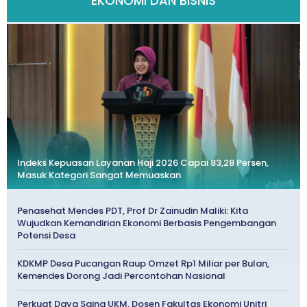
EKONOMI DAN BISNIS
Indeks Kepuasan Layanan Haji 2026 Capai 83,28 Persen,
Masuk Kategori Sangat Memuaskan
Penasehat Mendes PDT, Prof Dr Zainudin Maliki: Kita
Wujudkan Kemandirian Ekonomi Berbasis Pengembangan
Potensi Desa
KDKMP Desa Pucangan Raup Omzet Rp1 Miliar per Bulan,
Kemendes Dorong Jadi Percontohan Nasional
Perkuat Daya Saing UKM, Dosen Fakultas Ekonomi Unitri