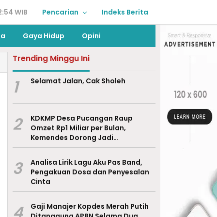
2:54 WIB
Pencarian
Indeks Berita
ga
Gaya Hidup
Opini
Trending Minggu Ini
1
Selamat Jalan, Cak Sholeh
2
KDKMP Desa Pucangan Raup
Omzet Rp1 Miliar per Bulan,
Kemendes Dorong Jadi
Percontohan Nasional
3
Analisa Lirik Lagu Aku Pas Band,
Pengakuan Dosa dan Penyesalan
Cinta
4
Gaji Manajer Kopdes Merah Putih
Ditanggung APBN Selama Dua