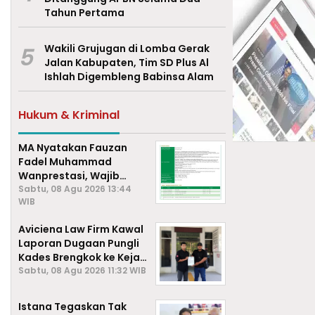
Tahun Pertama
5
Wakili Grujugan di Lomba Gerak
Jalan Kabupaten, Tim SD Plus Al
Ishlah Digembleng Babinsa Alam
Hukum & Kriminal
MA Nyatakan Fauzan
Fadel Muhammad
Wanprestasi, Wajib
Bayar Rp2,085 Miliar
Sabtu, 08 Agu 2026 13:44
WIB
Aviciena Law Firm Kawal
Laporan Dugaan Pungli
Kades Brengkok ke Kejari
Lamongan
Sabtu, 08 Agu 2026 11:32 WIB
Istana Tegaskan Tak