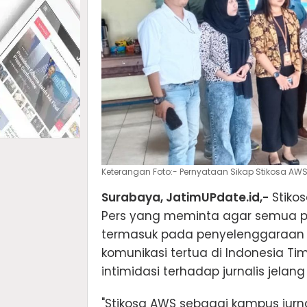
Keterangan Foto:- Pernyataan Sikap Stikosa AWS
Surabaya, JatimUPdate.id,-
Stiko
Pers yang meminta agar semua pih
termasuk pada penyelenggaraan 
komunikasi tertua di Indonesia T
intimidasi terhadap jurnalis jela
"Stikosa AWS sebagai kampus jurn