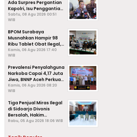
Ada Surpres Pergantian
Kapolri, Isu Penggantian
Listyo Sigit Dipastikan
Sabtu, 08 Agu 2026 00:51
WIB
Hoaks
BPOM Surabaya
Musnahkan Hampir 98
Ribu Tablet Obat Ilegal,
Cegah Penyalahgunaan
Kamis, 06 Agu 2026 17:40
WIB
di Kalangan Pelajar
Prevalensi Penyalahguna
Narkoba Capai 4,17 Juta
Jiwa, BNNP Aceh Perkuat
P4GN di Subulussalam
Kamis, 06 Agu 2026 08:20
WIB
Tiga Penjual Miras Ilegal
di Sidoarjo Divonis
Bersalah, Hakim
Jatuhkan Denda hingga
Rabu, 05 Agu 2026 18:06 WIB
Rp1 Juta