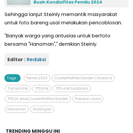
Buah Kondisifitas Pemilu 2024
Sehingga lanjut Steinly memantik masyarakat
untuk foto bareng usai melakukan pencoblosan.
"Banyak warga yang antusias untuk berfoto
bersama "Hanoman","
demikian Steinly.
Editor :
Redaksi
Tags :
Pemilu 2024
Cluster Raffles Garden Citraland
Tampil Unik
TPS Unik
TPS unik Surabaya
TPS 24 Jeruk Cluster Raffles Garden
Pakaian Jawa
Hanoman
Hidangan
TRENDING MINGGU INI