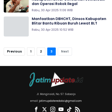
dan Operasi Rokok Ilegal
Rabu, 30 Apr 2025 11:06 WIB
Manfaatkan DBHCHT, Dinsos Kabupaten
Blitar Bantu Ribuan Buruh Lewat BLT
Rabu, 30 Apr 2025 10:52 WIB
Previous
1
2
3
Next
Jl. Monginsidi, No. 57. Sidoarjo
email:
jatimupdateredaksi@gmail.com