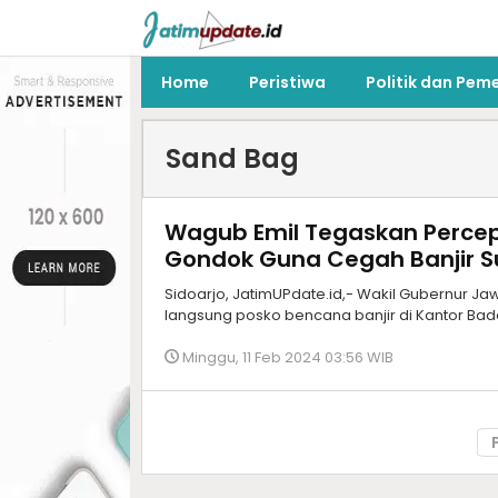
Home
Peristiwa
Politik dan Pem
Sand Bag
Wagub Emil Tegaskan Perce
Gondok Guna Cegah Banjir S
Sidoarjo, JatimUPdate.id,- Wakil Gubernur Ja
langsung posko bencana banjir di Kantor B
Minggu, 11 Feb 2024 03:56 WIB