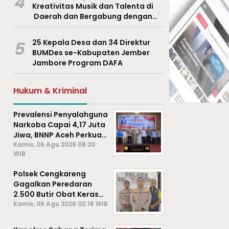
4
Kreativitas Musik dan Talenta di
Daerah dan Bergabung dengan
Ekraf Pasuruan
5
25 Kepala Desa dan 34 Direktur
BUMDes se-Kabupaten Jember
Jambore Program DAFA
Hukum & Kriminal
Prevalensi Penyalahguna
Narkoba Capai 4,17 Juta
Jiwa, BNNP Aceh Perkuat
P4GN di Subulussalam
Kamis, 06 Agu 2026 08:20
WIB
Polsek Cengkareng
Gagalkan Peredaran
2.500 Butir Obat Keras
Daftar G, Satu Pengedar
Kamis, 06 Agu 2026 03:16 WIB
Diamankan