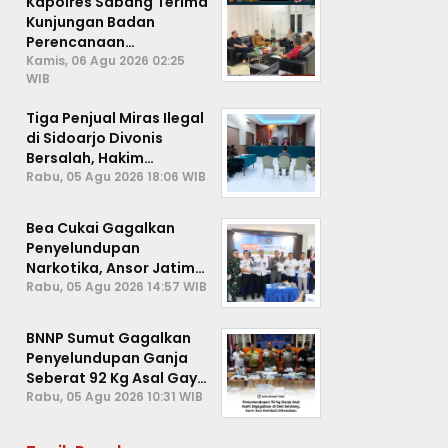
Kapolres Sabang Terima
Kunjungan Badan
Perencanaan
Pembangunan Daerah
Kamis, 06 Agu 2026 02:25
WIB
(BAPPEDA) Kota Sabang,
Tiga Penjual Miras Ilegal
di Sidoarjo Divonis
Bersalah, Hakim
Jatuhkan Denda hingga
Rabu, 05 Agu 2026 18:06 WIB
Rp1 Juta
Bea Cukai Gagalkan
Penyelundupan
Narkotika, Ansor Jatim
Negara Tak Kalah dari
Rabu, 05 Agu 2026 14:57 WIB
Sindikat Internasional
BNNP Sumut Gagalkan
Penyelundupan Ganja
Seberat 92 Kg Asal Gayo
Lues, Aceh.
Rabu, 05 Agu 2026 10:31 WIB