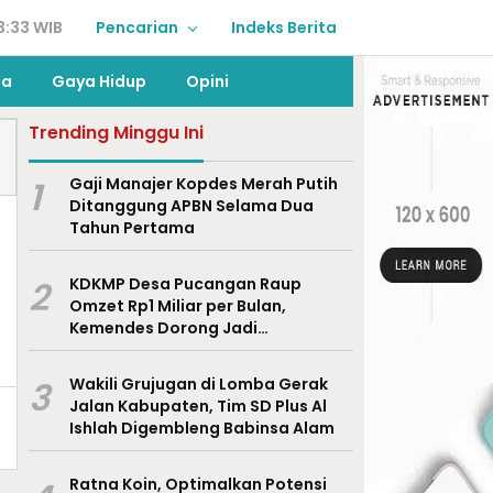
3:33 WIB
Pencarian
Indeks Berita
ga
Gaya Hidup
Opini
Trending Minggu Ini
1
Gaji Manajer Kopdes Merah Putih
Ditanggung APBN Selama Dua
Tahun Pertama
2
KDKMP Desa Pucangan Raup
Omzet Rp1 Miliar per Bulan,
Kemendes Dorong Jadi
Percontohan Nasional
3
Wakili Grujugan di Lomba Gerak
Jalan Kabupaten, Tim SD Plus Al
Ishlah Digembleng Babinsa Alam
Ratna Koin, Optimalkan Potensi