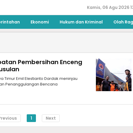
Kamis, 06 Agu 2026 1
erintahan
Ekonomi
Hukum dan Kriminal
Olah Ra
patan Pembersihan Enceng
usulan
wa Timur Emil Elestianto Dardak meninjau
adan Penanggulangan Bencana
Previous
1
Next