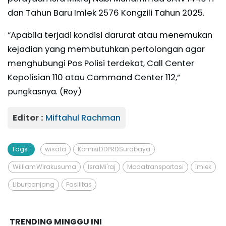
dan Tahun Baru Imlek 2576 Kongzili Tahun 2025.
“Apabila terjadi kondisi darurat atau menemukan
kejadian yang membutuhkan pertolongan agar
menghubungi Pos Polisi terdekat, Call Center
Kepolisian 110 atau Command Center 112,
”
pungkasnya. (Roy)
Editor :
Miftahul Rachman
Tags :
wisata
Komisi D DPRD Surabaya
William Wirakusuma
Isra Mi'raj
Moda transportasi
imlek
Libur panjang
Fasilitas
TRENDING MINGGU INI