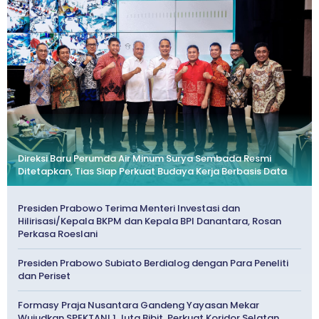
Direksi Baru Perumda Air Minum Surya Sembada Resmi
Ditetapkan, Tias Siap Perkuat Budaya Kerja Berbasis Data
Presiden Prabowo Terima Menteri Investasi dan
Hilirisasi/Kepala BKPM dan Kepala BPI Danantara, Rosan
Perkasa Roeslani
Presiden Prabowo Subiato Berdialog dengan Para Peneliti
dan Periset
Formasy Praja Nusantara Gandeng Yayasan Mekar
Wujudkan SPEKTANI 1 Juta Bibit, Perkuat Koridor Selatan