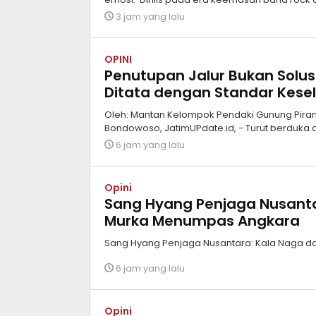
3 jam yang lalu
OPINI
Penutupan Jalur Bukan Solus
Ditata dengan Standar Kes
Oleh: Mantan Kelompok Pendaki Gunung Piram
Bondowoso, JatimUPdate.id, - Turut berduka c
6 jam yang lalu
Opini
Sang Hyang Penjaga Nusant
Murka Menumpas Angkara
Sang Hyang Penjaga Nusantara: Kala Naga 
6 jam yang lalu
Opini