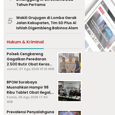
Tahun Pertama
5
Wakili Grujugan di Lomba Gerak
Jalan Kabupaten, Tim SD Plus Al
Ishlah Digembleng Babinsa Alam
Hukum & Kriminal
Polsek Cengkareng
Gagalkan Peredaran
2.500 Butir Obat Keras
Daftar G, Satu Pengedar
Jumat, 07 Agu 2026 01:16 WIB
Diamankan
BPOM Surabaya
Musnahkan Hampir 98
Ribu Tablet Obat Ilegal,
Cegah Penyalahgunaan
Kamis, 06 Agu 2026 17:40
WIB
di Kalangan Pelajar
Prevalensi Penyalahguna