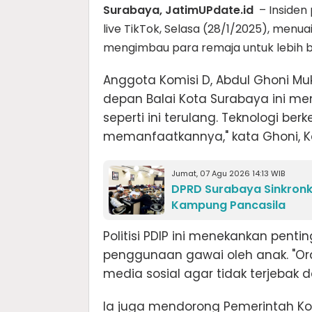
Surabaya, JatimUPdate.id
– Insiden 
live TikTok, Selasa (28/1/2025), menu
mengimbau para remaja untuk lebih b
Anggota Komisi D, Abdul Ghoni Muk
depan Balai Kota Surabaya ini me
seperti ini terulang. Teknologi ber
memanfaatkannya," kata Ghoni, Ka
Jumat, 07 Agu 2026 14:13 WIB
DPRD Surabaya Sinkron
Kampung Pancasila
Politisi PDIP ini menekankan pen
penggunaan gawai oleh anak. "Ora
media sosial agar tidak terjebak d
Ia juga mendorong Pemerintah K