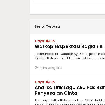
Berita Terbaru
Gaya Hidup
Warkop Ekspektasi Bagian 9:
JatimUPdate.id - Ucapan Ayu Chen pada malam
ingatan Bahar Khan. "Mungkin... kita sama-sa
2 jam yang lalu
Gaya Hidup
Analisa Lirik Lagu Aku Pas 
Penyesalan Cinta
Surabaya,JatimUPdate.id – Lagu “Aku” dari Pa
emosi. Dirilis pada era keemasan band rock alt