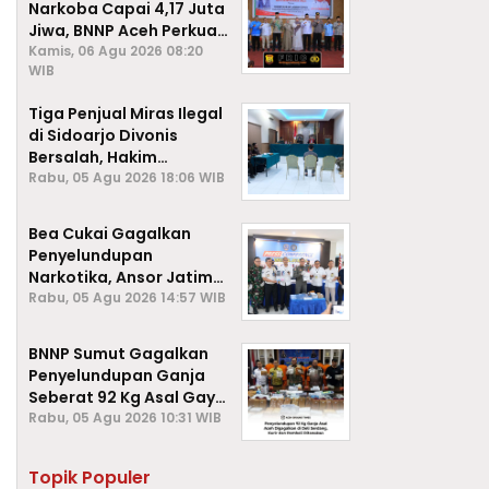
Narkoba Capai 4,17 Juta
Jiwa, BNNP Aceh Perkuat
P4GN di Subulussalam
Kamis, 06 Agu 2026 08:20
WIB
Tiga Penjual Miras Ilegal
di Sidoarjo Divonis
Bersalah, Hakim
Jatuhkan Denda hingga
Rabu, 05 Agu 2026 18:06 WIB
Rp1 Juta
Bea Cukai Gagalkan
Penyelundupan
Narkotika, Ansor Jatim
Negara Tak Kalah dari
Rabu, 05 Agu 2026 14:57 WIB
Sindikat Internasional
BNNP Sumut Gagalkan
Penyelundupan Ganja
Seberat 92 Kg Asal Gayo
Lues, Aceh.
Rabu, 05 Agu 2026 10:31 WIB
Topik Populer