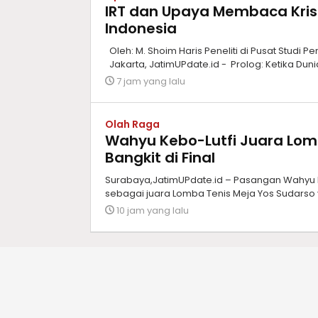
IRT dan Upaya Membaca Krisis
Indonesia
Oleh: M. Shoim Haris Peneliti di Pusat Studi
Jakarta, JatimUPdate.id - Prolog: Ketika Dun
7 jam yang lalu
Olah Raga
Wahyu Kebo-Lutfi Juara Lomb
Bangkit di Final
Surabaya,JatimUPdate.id – Pasangan Wahyu D
sebagai juara Lomba Tenis Meja Yos Sudarso 
10 jam yang lalu