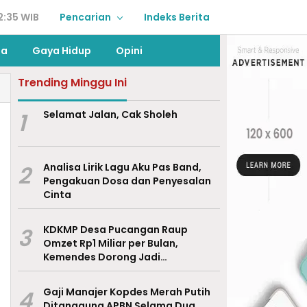
2:35 WIB
Pencarian
Indeks Berita
ga
Gaya Hidup
Opini
Trending Minggu Ini
1
Selamat Jalan, Cak Sholeh
2
Analisa Lirik Lagu Aku Pas Band,
Pengakuan Dosa dan Penyesalan
Cinta
3
KDKMP Desa Pucangan Raup
Omzet Rp1 Miliar per Bulan,
Kemendes Dorong Jadi
Percontohan Nasional
4
Gaji Manajer Kopdes Merah Putih
Ditanggung APBN Selama Dua