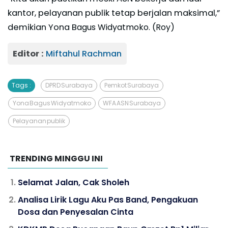
kantor, pelayanan publik tetap berjalan maksimal,”
demikian Yona B
agus Widyatmoko. (Roy)
Editor :
Miftahul Rachman
Tags :
DPRD Surabaya
Pemkot Surabaya
Yona Bagus Widyatmoko
WFA ASN Surabaya
Pelayanan publik
TRENDING MINGGU INI
Selamat Jalan, Cak Sholeh
Analisa Lirik Lagu Aku Pas Band, Pengakuan
Dosa dan Penyesalan Cinta