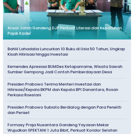
Ansor Jatim Gandeng DJP Perkuat Literasi dan Kepatuhan
Pajak Kader
Bahlil Lahadalia Luncurkan 10 Buku di Usia 50 Tahun, Ungkap
Kisah Hilirisasi hingga Investasi
Kemendes Apresiasi BUMDes Ketapanrame, Wisata Sawah
Sumber Gempong Jadi Contoh Pemberdayaan Desa
Presiden Prabowo Terima Menteri Investasi dan
Hilirisasi/Kepala BKPM dan Kepala BPI Danantara, Rosan
Perkasa Roeslani
Presiden Prabowo Subiato Berdialog dengan Para Peneliti
dan Periset
Formasy Praja Nusantara Gandeng Yayasan Mekar
Wujudkan SPEKTANI 1 Juta Bibit, Perkuat Koridor Selatan