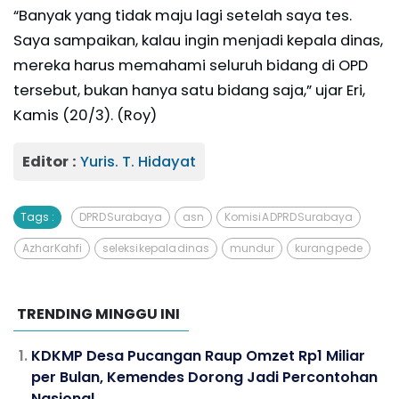
“Banyak yang tidak maju lagi setelah saya tes.
Saya sampaikan, kalau ingin menjadi kepala dinas,
mereka harus memahami seluruh bidang di OPD
tersebut, bukan hanya satu bidang saja,” ujar Eri,
Kamis (20/3). (Roy)
Editor :
Yuris. T. Hidayat
Tags :
DPRD Surabaya
asn
Komisi A DPRD Surabaya
Azhar Kahfi
seleksi kepala dinas
mundur
kurang pede
TRENDING MINGGU INI
KDKMP Desa Pucangan Raup Omzet Rp1 Miliar
per Bulan, Kemendes Dorong Jadi Percontohan
Nasional