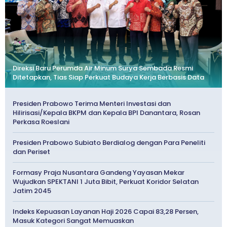
Direksi Baru Perumda Air Minum Surya Sembada Resmi
Ditetapkan, Tias Siap Perkuat Budaya Kerja Berbasis Data
Presiden Prabowo Terima Menteri Investasi dan
Hilirisasi/Kepala BKPM dan Kepala BPI Danantara, Rosan
Perkasa Roeslani
Presiden Prabowo Subiato Berdialog dengan Para Peneliti
dan Periset
Formasy Praja Nusantara Gandeng Yayasan Mekar
Wujudkan SPEKTANI 1 Juta Bibit, Perkuat Koridor Selatan
Jatim 2045
Indeks Kepuasan Layanan Haji 2026 Capai 83,28 Persen,
Masuk Kategori Sangat Memuaskan