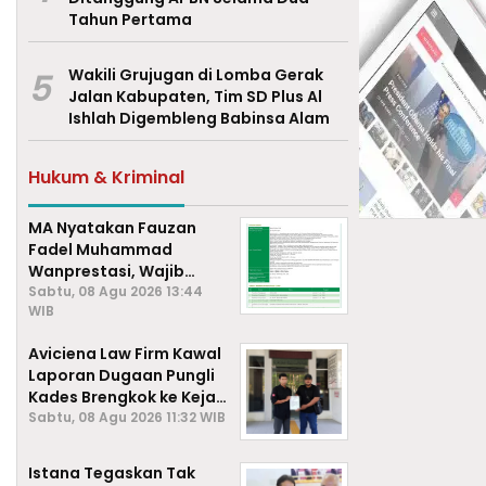
Tahun Pertama
5
Wakili Grujugan di Lomba Gerak
Jalan Kabupaten, Tim SD Plus Al
Ishlah Digembleng Babinsa Alam
Hukum & Kriminal
MA Nyatakan Fauzan
Fadel Muhammad
Wanprestasi, Wajib
Bayar Rp2,085 Miliar
Sabtu, 08 Agu 2026 13:44
WIB
Aviciena Law Firm Kawal
Laporan Dugaan Pungli
Kades Brengkok ke Kejari
Lamongan
Sabtu, 08 Agu 2026 11:32 WIB
Istana Tegaskan Tak