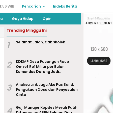
4:56 WIB
Pencarian
Indeks Berita
ga
Gaya Hidup
Opini
Trending Minggu Ini
1
Selamat Jalan, Cak Sholeh
2
KDKMP Desa Pucangan Raup
Omzet Rp1 Miliar per Bulan,
Kemendes Dorong Jadi
Percontohan Nasional
3
Analisa Lirik Lagu Aku Pas Band,
Pengakuan Dosa dan Penyesalan
Cinta
4
Gaji Manajer Kopdes Merah Putih
Ditanggung APBN Selama Dua