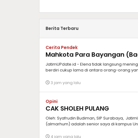
Berita Terbaru
Cerita Pendek
Mahkota Para Bayangan (Bagi
JatimUPdate.id - Elena tidak langsung meningg
berdiri cukup lama di antara orang-orang yan
3 jam yang lalu
Opini
CAK SHOLEH PULANG
Oleh: Syafrudin Budiman, SIP Surabaya, Jati
(almarhum) adalah senior saya di kampus Un
4 jam yang lalu