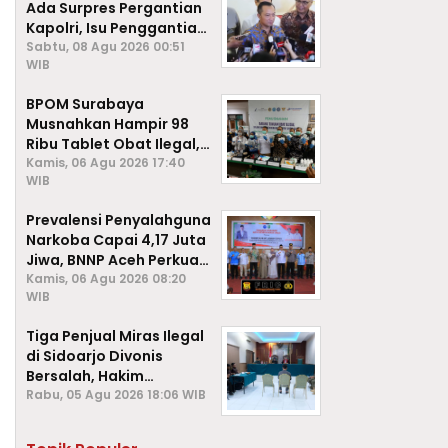
Ada Surpres Pergantian
Kapolri, Isu Penggantian
Listyo Sigit Dipastikan
Sabtu, 08 Agu 2026 00:51
WIB
Hoaks
BPOM Surabaya
Musnahkan Hampir 98
Ribu Tablet Obat Ilegal,
Cegah Penyalahgunaan
Kamis, 06 Agu 2026 17:40
WIB
di Kalangan Pelajar
Prevalensi Penyalahguna
Narkoba Capai 4,17 Juta
Jiwa, BNNP Aceh Perkuat
P4GN di Subulussalam
Kamis, 06 Agu 2026 08:20
WIB
Tiga Penjual Miras Ilegal
di Sidoarjo Divonis
Bersalah, Hakim
Jatuhkan Denda hingga
Rabu, 05 Agu 2026 18:06 WIB
Rp1 Juta