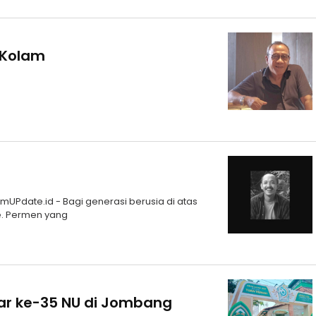
r Kolam
timUPdate.id - Bagi generasi berusia di atas
he. Permen yang
mar ke-35 NU di Jombang