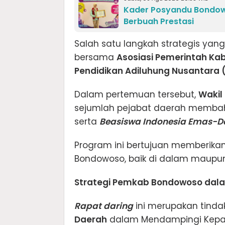
Kader Posyandu Bondowo
Berbuah Prestasi
Salah satu langkah strategis yang
bersama
Asosiasi Pemerintah Ka
Pendidikan Adiluhung Nusantara 
Dalam pertemuan tersebut,
Wakil
sejumlah pejabat daerah memb
serta
Beasiswa Indonesia Emas-Da
Program ini bertujuan memberikan 
Bondowoso, baik di dalam maupun
Strategi Pemkab Bondowoso dal
Rapat daring
ini merupakan tindak
Daerah
dalam Mendampingi Kepal