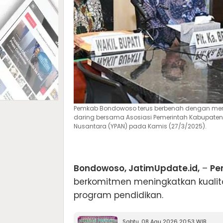
Pemkab Bondowoso terus berbenah dengan meng
daring bersama Asosiasi Pemerintah Kabupaten
Nusantara (YPAN) pada Kamis (27/3/2025).
Bondowoso, JatimUpdate.id,
–
Pe
berkomitmen meningkatkan kualit
program pendidikan.
Sabtu, 08 Agu 2026 20:53 WIB