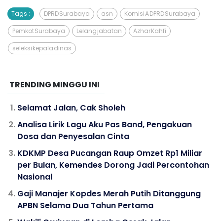
Tags :
DPRD Surabaya
asn
Komisi A DPRD Surabaya
Pemkot Surabaya
Lelang jabatan
Azhar Kahfi
seleksi kepala dinas
TRENDING MINGGU INI
Selamat Jalan, Cak Sholeh
Analisa Lirik Lagu Aku Pas Band, Pengakuan
Dosa dan Penyesalan Cinta
KDKMP Desa Pucangan Raup Omzet Rp1 Miliar
per Bulan, Kemendes Dorong Jadi Percontohan
Nasional
Gaji Manajer Kopdes Merah Putih Ditanggung
APBN Selama Dua Tahun Pertama