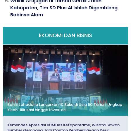
Wakili Grujugan di Lomba Gerak Jalan
Kabupaten, Tim SD Plus Al Ishlah Digembleng
Babinsa Alam
EKONOMI DAN BISNIS
Bahlil Lahadalia Luncurkan 10 Buku di Usia 50 Tahun, Ungkap
Kisah Hilirisasi hingga Investasi
Kemendes Apresiasi BUMDes Ketapanrame, Wisata Sawah
Sumber Gempong Jadi Contoh Pemberdayaan Desa