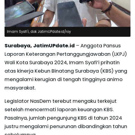
Imam Syafi'i, dok JatimUPdate.id/roy
Surabaya, JatimUPdate.id
– Anggota Pansus
Laporan Keterangan Pertanggungjawaban (LKPJ)
Wali Kota Surabaya 2024, Imam Syafi’i prihatin
atas kinerja Kebun Binatang Surabaya (KBS) yang
mengalami kerugian di tengah tingginya animo
masyarakat.
Legislator NasDem terebut mengaku terkejut
setelah mencermati laporan keuangan KBS.
Pasalnya, jumlah pengunjung KBS di tahun 2024
justru mengalami penurunan dibandingkan tahun
sebelumnya.