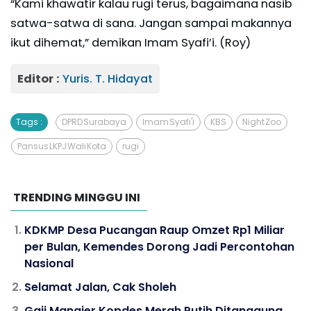
“Kami khawatir kalau rugi terus, bagaimana nasib
satwa-satwa di sana. Jangan sampai makannya
ikut dihemat,” demikan Imam Syafi’i. (Roy)
Editor :
Yuris. T. Hidayat
Tags :
DPRD Surabaya
Imam Syafi'i
KBS
Night Zoo
Pansus LKPJ Wali Kota
rugi
TRENDING MINGGU INI
KDKMP Desa Pucangan Raup Omzet Rp1 Miliar
per Bulan, Kemendes Dorong Jadi Percontohan
Nasional
Selamat Jalan, Cak Sholeh
Gaji Manajer Kopdes Merah Putih Ditanggung