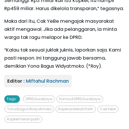
Semanggi. Rp3 miliar kali 153 Kopkel, itu hampir
Rp459 miliar. Harus dikelola transparan,” tegasnya.
Maka dari itu, Cak YeBe mengajak masyarakat
aktif mengawal. Jika ada pelanggaran, ia minta
warga tak ragu melapor ke DPRD.
“Kalau tak sesuai juklak juknis, laporkan saja. Kami
pasti respon. Ini tanggung jawab bersama,
demikian Yona
Bagus Widyatmoko. (*Roy).
Editor :
Miftahul Rachman
Tags :
DPRD Surabaya
Komisi A DPRD Surabaya
Yona Bagus Widyatmoko
Koperasi Merah Putih
Cak Yebe
Kopkel merah putih