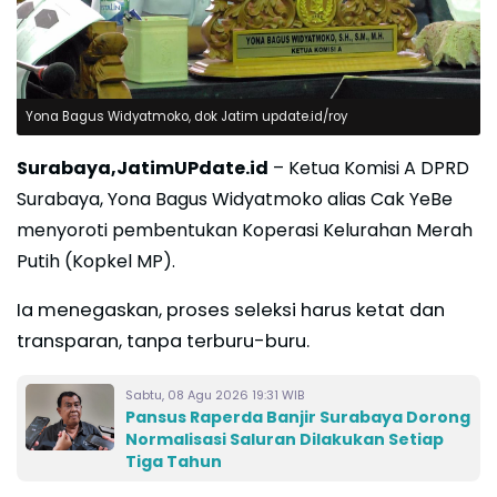
Yona Bagus Widyatmoko, dok Jatim update.id/roy
Surabaya,JatimUPdate.id
– Ketua Komisi A DPRD
Surabaya, Yona Bagus Widyatmoko alias Cak YeBe
menyoroti pembentukan Koperasi Kelurahan Merah
Putih (Kopkel MP).
Ia menegaskan, proses seleksi harus ketat dan
transparan, tanpa terburu-buru.
Sabtu, 08 Agu 2026 19:31 WIB
Pansus Raperda Banjir Surabaya Dorong
Normalisasi Saluran Dilakukan Setiap
Tiga Tahun