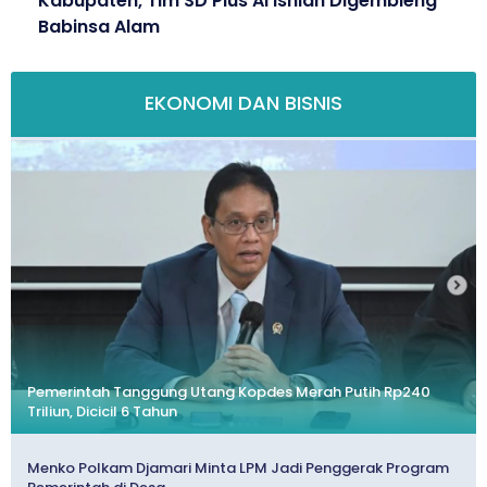
Kabupaten, Tim SD Plus Al Ishlah Digembleng
Babinsa Alam
EKONOMI DAN BISNIS
Pemerintah Tanggung Utang Kopdes Merah Putih Rp240
Triliun, Dicicil 6 Tahun
Menko Polkam Djamari Minta LPM Jadi Penggerak Program