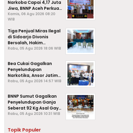
Narkoba Capai 4,17 Juta
Jiwa, BNNP Aceh Perkuat
P4GN di Subulussalam
Kamis, 06 Agu 2026 08:20
WIB
Tiga Penjual Miras Ilegal
di Sidoarjo Divonis
Bersalah, Hakim
Jatuhkan Denda hingga
Rabu, 05 Agu 2026 18:06 WIB
Rp1 Juta
Bea Cukai Gagalkan
Penyelundupan
Narkotika, Ansor Jatim
Negara Tak Kalah dari
Rabu, 05 Agu 2026 14:57 WIB
Sindikat Internasional
BNNP Sumut Gagalkan
Penyelundupan Ganja
Seberat 92 Kg Asal Gayo
Lues, Aceh.
Rabu, 05 Agu 2026 10:31 WIB
Topik Populer