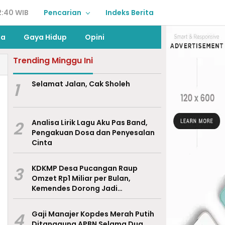
2:40 WIB
Pencarian
Indeks Berita
ga
Gaya Hidup
Opini
Trending Minggu Ini
1
Selamat Jalan, Cak Sholeh
2
Analisa Lirik Lagu Aku Pas Band,
Pengakuan Dosa dan Penyesalan
Cinta
3
KDKMP Desa Pucangan Raup
Omzet Rp1 Miliar per Bulan,
Kemendes Dorong Jadi
Percontohan Nasional
4
Gaji Manajer Kopdes Merah Putih
Ditanggung APBN Selama Dua