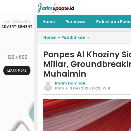
Home
Peristiwa
Politik dan Pem
Home
»
Pendidikan
»
Ponpes Al Khoziny S
Miliar, Groundbreak
Muhaimin
Imam Hambali
Kamis, 11 Des 2025 16:20 WIB