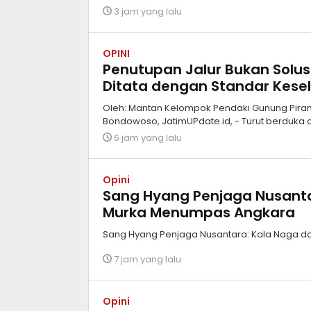
3 jam yang lalu
OPINI
Penutupan Jalur Bukan Solus
Ditata dengan Standar Kes
Oleh: Mantan Kelompok Pendaki Gunung Piram
Bondowoso, JatimUPdate.id, - Turut berduka c
6 jam yang lalu
Opini
Sang Hyang Penjaga Nusant
Murka Menumpas Angkara
Sang Hyang Penjaga Nusantara: Kala Naga 
7 jam yang lalu
Opini