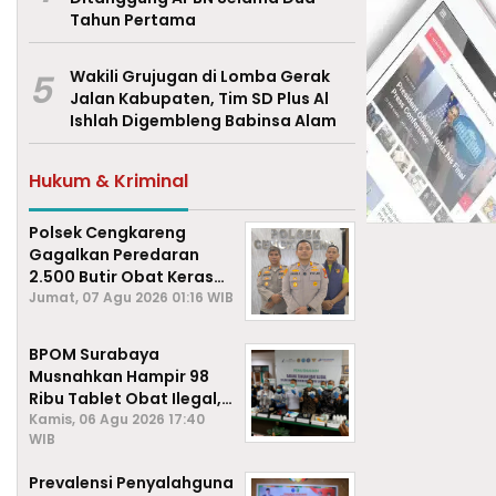
Tahun Pertama
5
Wakili Grujugan di Lomba Gerak
Jalan Kabupaten, Tim SD Plus Al
Ishlah Digembleng Babinsa Alam
Hukum & Kriminal
Polsek Cengkareng
Gagalkan Peredaran
2.500 Butir Obat Keras
Daftar G, Satu Pengedar
Jumat, 07 Agu 2026 01:16 WIB
Diamankan
BPOM Surabaya
Musnahkan Hampir 98
Ribu Tablet Obat Ilegal,
Cegah Penyalahgunaan
Kamis, 06 Agu 2026 17:40
WIB
di Kalangan Pelajar
Prevalensi Penyalahguna