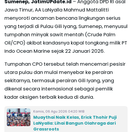
Sumenep, JatimUPdate.id
– Anggota DPD RI asal
Jawa Timur, AA LaNyalla Mahmud Mattalitti
menyoroti ancaman bencana lingkungan serius
yang terjadi di Pulau Gili Iyang, Sumenep, menyusul
tumpahan minyak sawit mentah (Crude Palm
Oil/CPO) akibat kandasnya kapal tongkang milik PT
Indo Ocean Marine sejak 22 Januari 2026.
Tumpahan CPO tersebut telah mencemari pesisir
utara pulau dan mulai menyebar ke perairan
sekitarnya, termasuk perairan Gili Iyang, yang
dikenal secara internasional sebagai pemilik
kadar oksigen terbaik kedua di dunia.
Kamis, 06 Agu 2026 04:20 WIB
Muaythai Naik Kelas, Erick Thohir Puji
LaNyalla: Lihai Bangun Olahraga dari
Grassroots