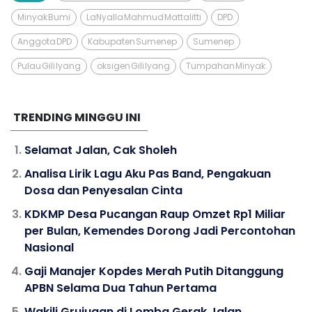
Minyak Bumi
LaNyalla Mahmud Mattalitti
DPD
Anggota DPD
Kabupaten Sumenep
Sumenep
Pulau Gili Iyang
oksigen Gili Iyang
Tumpahan Minyak
TRENDING MINGGU INI
Selamat Jalan, Cak Sholeh
Analisa Lirik Lagu Aku Pas Band, Pengakuan
Dosa dan Penyesalan Cinta
KDKMP Desa Pucangan Raup Omzet Rp1 Miliar
per Bulan, Kemendes Dorong Jadi Percontohan
Nasional
Gaji Manajer Kopdes Merah Putih Ditanggung
APBN Selama Dua Tahun Pertama
Wakili Grujugan di Lomba Gerak Jalan