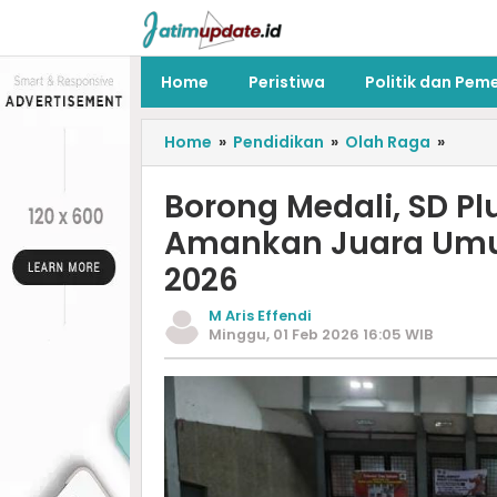
Home
Peristiwa
Politik dan Pem
Home
»
Pendidikan
»
Olah Raga
»
Borong Medali, SD Pl
Amankan Juara Umum 
2026
M Aris Effendi
Minggu, 01 Feb 2026 16:05 WIB