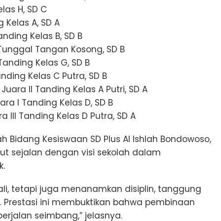
elas H, SD C
g Kelas A, SD A
Tanding Kelas B, SD B
ni Tunggal Tangan Kosong, SD B
 Tanding Kelas G, SD B
ding Kelas C Putra, SD B
 Juara II Tanding Kelas A Putri, SD A
ra I Tanding Kelas D, SD B
a III Tanding Kelas D Putra, SD A
ah Bidang Kesiswaan SD Plus Al Ishlah Bondowoso,
but sejalan dengan visi sekolah dalam
k.
i, tetapi juga menanamkan disiplin, tanggung
a. Prestasi ini membuktikan bahwa pembinaan
rjalan seimbang,” jelasnya.