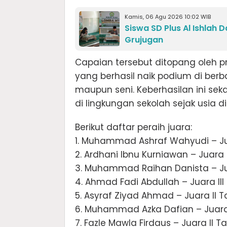
Kamis, 06 Agu 2026 10:02 WIB
Siswa SD Plus Al Ishlah 
Grujugan
Capaian tersebut ditopang oleh pres
yang berhasil naik podium di berb
maupun seni. Keberhasilan ini se
di lingkungan sekolah sejak usia di
Berikut daftar peraih juara:
1. Muhammad Ashraf Wahyudi – Jua
2. Ardhani Ibnu Kurniawan – Juara I
3. Muhammad Raihan Danista – Jua
4. Ahmad Fadi Abdullah – Juara III
5. Asyraf Ziyad Ahmad – Juara II T
6. Muhammad Azka Dafian – Juara I
7. Fazle Mawla Firdaus – Juara II T