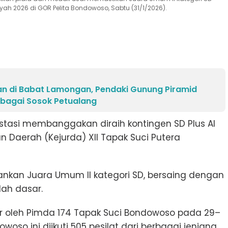
ah 2026 di GOR Pelita Bondowoso, Sabtu (31/1/2026).
n di Babat Lamongan, Pendaki Gunung Piramid
bagai Sosok Petualang
restasi membanggakan diraih kontingen SD Plus Al
 Daerah (Kejurda) XII Tapak Suci Putera
nkan Juara Umum II kategori SD, bersaing dengan
lah dasar.
lar oleh Pimda 174 Tapak Suci Bondowoso pada 29–
woso ini diikuti 505 pesilat dari berbagai jenjang