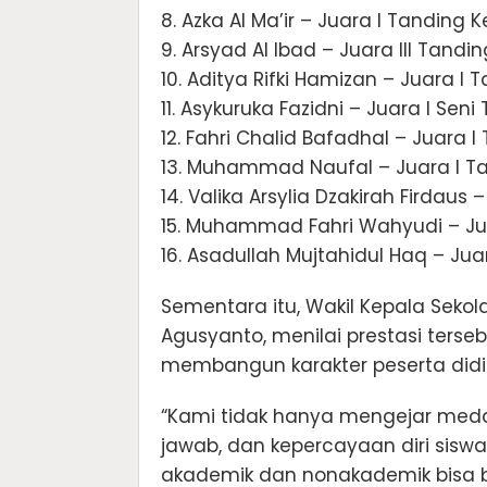
8. Azka Al Ma’ir – Juara I Tanding K
9. Arsyad Al Ibad – Juara III Tandin
10. Aditya Rifki Hamizan – Juara I 
11. Asykuruka Fazidni – Juara I Se
12. Fahri Chalid Bafadhal – Juara I
13. Muhammad Naufal – Juara I Tan
14. Valika Arsylia Dzakirah Firdaus –
15. Muhammad Fahri Wahyudi – Jua
16. Asadullah Mujtahidul Haq – Juar
Sementara itu, Wakil Kepala Sekol
Agusyanto, menilai prestasi terse
membangun karakter peserta didi
“Kami tidak hanya mengejar medal
jawab, dan kepercayaan diri sisw
akademik dan nonakademik bisa be