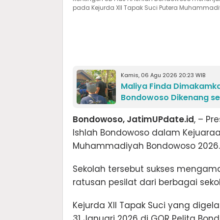
pada Kejurda XII Tapak Suci Putera Muhammadiy
Kamis, 06 Agu 2026 20:23 WIB
Maliya Finda Dimakamka
Bondowoso Dikenang se
Bondowoso, JatimUPdate.id
, – P
Ishlah Bondowoso dalam Kejuaraan
Muhammadiyah Bondowoso 2026.
Sekolah tersebut sukses mengama
ratusan pesilat dari berbagai seko
Kejurda XII Tapak Suci yang dige
31 Januari 2026 di GOR Pelita Bondo