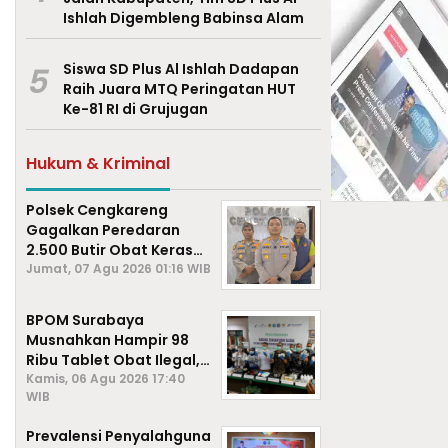
Ishlah Digembleng Babinsa Alam
5
Siswa SD Plus Al Ishlah Dadapan
Raih Juara MTQ Peringatan HUT
Ke-81 RI di Grujugan
Hukum & Kriminal
Polsek Cengkareng
Gagalkan Peredaran
2.500 Butir Obat Keras
Daftar G, Satu Pengedar
Jumat, 07 Agu 2026 01:16 WIB
Diamankan
BPOM Surabaya
Musnahkan Hampir 98
Ribu Tablet Obat Ilegal,
Cegah Penyalahgunaan
Kamis, 06 Agu 2026 17:40
WIB
di Kalangan Pelajar
Prevalensi Penyalahguna