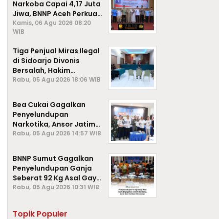
Narkoba Capai 4,17 Juta
Jiwa, BNNP Aceh Perkuat
P4GN di Subulussalam
Kamis, 06 Agu 2026 08:20
WIB
Tiga Penjual Miras Ilegal
di Sidoarjo Divonis
Bersalah, Hakim
Jatuhkan Denda hingga
Rabu, 05 Agu 2026 18:06 WIB
Rp1 Juta
Bea Cukai Gagalkan
Penyelundupan
Narkotika, Ansor Jatim
Negara Tak Kalah dari
Rabu, 05 Agu 2026 14:57 WIB
Sindikat Internasional
BNNP Sumut Gagalkan
Penyelundupan Ganja
Seberat 92 Kg Asal Gayo
Lues, Aceh.
Rabu, 05 Agu 2026 10:31 WIB
Topik Populer