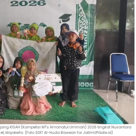
jang KISAH (Kompetisi MTs Amanatul Ummah) 2026 tingkat Nusantara
cet, Mojokerto. (Foto SDIT Al-Huda Bawean for JatimUPdate.id)