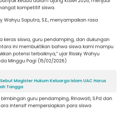
banyak kedua dalam ajang KISAH 2026, menjadi
mangat kompetitif siswa.
ky Wahyu Saputra, S.E., menyampaikan rasa
kerja keras siswa, guru pendamping, dan dukungan
santara ini membuktikan bahwa siswa kami mampu
kan potensi terbaiknya,” ujar Rissky Wahyu
da Minggu Pagi (15/02/2026)
 Sebut Magister Hukum Keluarga Islam UAC Harus
mah Tangga
ari bimbingan guru pendamping, Rinawati, S.Pd dan
secara intensif mempersiapkan para siswa