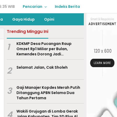
6:35 WIB
Pencarian
Indeks Berita
ga
Gaya Hidup
Opini
Trending Minggu Ini
1
KDKMP Desa Pucangan Raup
Omzet Rp1 Miliar per Bulan,
Kemendes Dorong Jadi
Percontohan Nasional
2
Selamat Jalan, Cak Sholeh
3
Gaji Manajer Kopdes Merah Putih
Ditanggung APBN Selama Dua
Tahun Pertama
4
Wakili Grujugan di Lomba Gerak
Jalan Kabupaten, Tim SD Plus Al