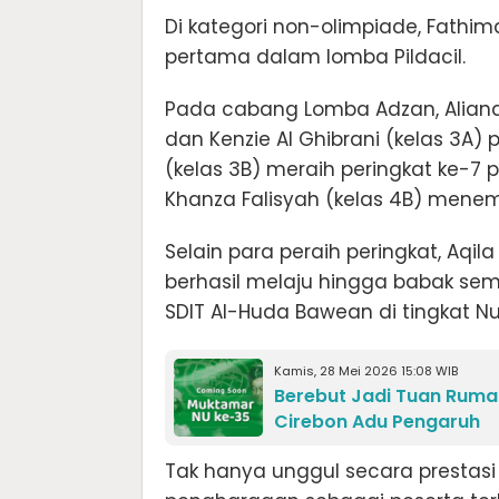
Di kategori non-olimpiade, Fathim
pertama dalam lomba Pildacil.
Pada cabang Lomba Adzan, Aliando 
dan Kenzie Al Ghibrani (kelas 3A) p
(kelas 3B) meraih peringkat ke-7
Khanza Falisyah (kelas 4B) mene
Selain para peraih peringkat, Aqila
berhasil melaju hingga babak semi
SDIT Al-Huda Bawean di tingkat N
Kamis, 28 Mei 2026 15:08 WIB
Berebut Jadi Tuan Rum
Cirebon Adu Pengaruh
Tak hanya unggul secara prestasi