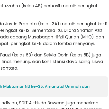
atuzzahra (kelas 4B) berhasil meraih peringkat
Justin Pradipta (kelas 3A) meraih peringkat ke-11
eringkat ke-12. Sementara itu, Dilara Shafiah Aziz
 pada cabang Musabaqah Hifzil Qur’an (MHQ), dan
mpati peringkat ke-8 dalam lomba menyanyi.
 Fauzi (kelas 6B) dan Selvia Qorin (kelas 5B) juga
final, menunjukkan konsistensi daya saing siswa
usantara.
ah Muktamar NU ke-35, Amanatul Ummah dan
 individu, SDIT Al-Huda Bawean juga menerima