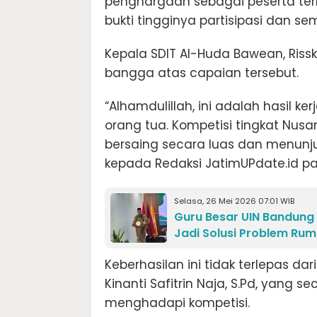
penghargaan sebagai peserta ter
bukti tingginya partisipasi dan se
Kepala SDIT Al-Huda Bawean, Riss
bangga atas capaian tersebut.
“Alhamdulillah, ini adalah hasil 
orang tua. Kompetisi tingkat Nu
bersaing secara luas dan menunjuk
kepada Redaksi JatimUPdate.id pa
Selasa, 26 Mei 2026 07:01 WIB
Guru Besar UIN Bandung
Jadi Solusi Problem Ru
Keberhasilan ini tidak terlepas d
Kinanti Safitrin Naja, S.Pd, yang 
menghadapi kompetisi.