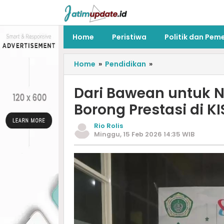
Home
Peristiwa
Politik dan Pem
Home
»
Pendidikan
»
Dari Bawean untuk N
Borong Prestasi di K
Rio Rolis
Minggu, 15 Feb 2026 14:35 WIB