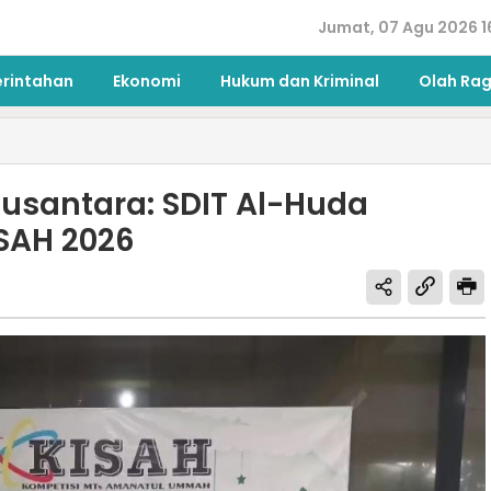
Jumat, 07 Agu 2026 1
erintahan
Ekonomi
Hukum dan Kriminal
Olah Ra
usantara: SDIT Al-Huda
ISAH 2026