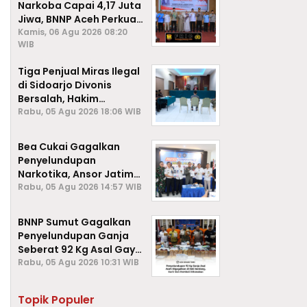
Narkoba Capai 4,17 Juta
Jiwa, BNNP Aceh Perkuat
P4GN di Subulussalam
Kamis, 06 Agu 2026 08:20
WIB
Tiga Penjual Miras Ilegal
di Sidoarjo Divonis
Bersalah, Hakim
Jatuhkan Denda hingga
Rabu, 05 Agu 2026 18:06 WIB
Rp1 Juta
Bea Cukai Gagalkan
Penyelundupan
Narkotika, Ansor Jatim
Negara Tak Kalah dari
Rabu, 05 Agu 2026 14:57 WIB
Sindikat Internasional
BNNP Sumut Gagalkan
Penyelundupan Ganja
Seberat 92 Kg Asal Gayo
Lues, Aceh.
Rabu, 05 Agu 2026 10:31 WIB
Topik Populer