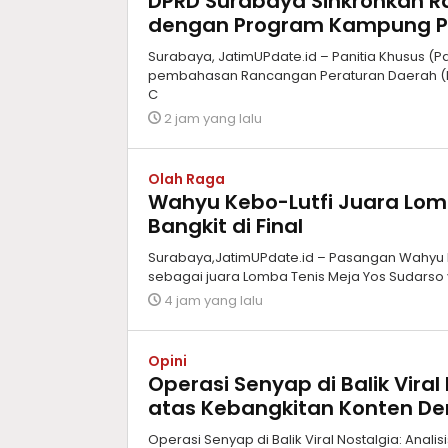
DPRD Surabaya Sinkronkan 
dengan Program Kampung P
Surabaya, JatimUPdate.id – Panitia Khusus
pembahasan Rancangan Peraturan Daerah 
C
2 jam yang lalu
Olah Raga
Wahyu Kebo-Lutfi Juara Lomb
Bangkit di Final
Surabaya,JatimUPdate.id – Pasangan Wahyu D
sebagai juara Lomba Tenis Meja Yos Sudarso 
4 jam yang lalu
Opini
Operasi Senyap di Balik Viral N
atas Kebangkitan Konten D
Operasi Senyap di Balik Viral Nostalgia: Anali