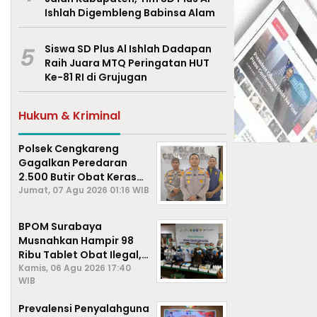
Ishlah Digembleng Babinsa Alam
5
Siswa SD Plus Al Ishlah Dadapan
Raih Juara MTQ Peringatan HUT
Ke-81 RI di Grujugan
Hukum & Kriminal
Polsek Cengkareng
Gagalkan Peredaran
2.500 Butir Obat Keras
Daftar G, Satu Pengedar
Jumat, 07 Agu 2026 01:16 WIB
Diamankan
BPOM Surabaya
Musnahkan Hampir 98
Ribu Tablet Obat Ilegal,
Cegah Penyalahgunaan
Kamis, 06 Agu 2026 17:40
WIB
di Kalangan Pelajar
Prevalensi Penyalahguna