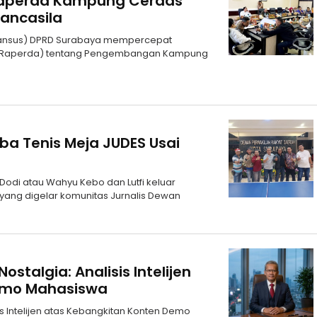
Raperda Kampung Cerdas
ancasila
 (Pansus) DPRD Surabaya mempercepat
(Raperda) tentang Pengembangan Kampung
a Tenis Meja JUDES Usai
odi atau Wahyu Kebo dan Lutfi keluar
yang digelar komunitas Jurnalis Dewan
ostalgia: Analisis Intelijen
emo Mahasiswa
sis Intelijen atas Kebangkitan Konten Demo