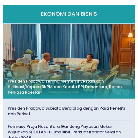
EKONOMI DAN BISNIS
Presiden Prabowo Terima Menteri Investasi dan
Hilirisasi/Kepala BKPM dan Kepala BPI Danantara, Rosan
Perkasa Roeslani
Presiden Prabowo Subiato Berdialog dengan Para Peneliti
dan Periset
Formasy Praja Nusantara Gandeng Yayasan Mekar
Wujudkan SPEKTANI 1 Juta Bibit, Perkuat Koridor Selatan
Jatim 2045