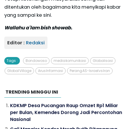
ditentukan oleh bagaimana kita menyikapi kabar
yang sampai ke sini.
Wallahu a'lam bish showab.
Editor :
Redaksi
Tags :
Bondowoso
media komunikasi
Globalisasi
Global Village
Arus Informasi
Perang AS-Israel vs Iran
TRENDING MINGGU INI
KDKMP Desa Pucangan Raup Omzet Rp1 Miliar
per Bulan, Kemendes Dorong Jadi Percontohan
Nasional
Gaji Manajer Kopdes Merah Putih Ditanggung