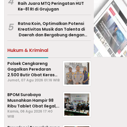
4
Raih Juara MTQ Peringatan HUT
Ke-81 RI di Grujugan
5
Ratna Koin, Optimalkan Potensi
Kreativitas Musik dan Talenta di
Daerah dan Bergabung dengan
Ekraf Pasuruan
Hukum & Kriminal
Polsek Cengkareng
Gagalkan Peredaran
2.500 Butir Obat Keras
Daftar G, Satu Pengedar
Jumat, 07 Agu 2026 01:16 WIB
Diamankan
BPOM Surabaya
Musnahkan Hampir 98
Ribu Tablet Obat Ilegal,
Cegah Penyalahgunaan
Kamis, 06 Agu 2026 17:40
WIB
di Kalangan Pelajar