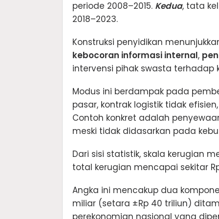
periode 2008–2015.
Kedua
, tata k
2018–2023.
Konstruksi penyidikan menunjukka
kebocoran informasi internal
,
pen
intervensi pihak swasta terhadap 
Modus ini berdampak pada pemben
pasar, kontrak logistik tidak efisie
Contoh konkret adalah penyewaan 
meski tidak didasarkan pada keb
Dari sisi statistik, skala kerugia
total kerugian mencapai sekitar Rp
Angka ini mencakup dua komponen 
miliar (setara ±Rp 40 triliun) dita
perekonomian nasional yang diperki