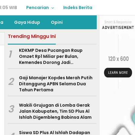
8:05 WIB
Pencarian
Indeks Berita
ga
Gaya Hidup
Opini
Trending Minggu Ini
1
KDKMP Desa Pucangan Raup
Omzet Rp1 Miliar per Bulan,
Kemendes Dorong Jadi
Percontohan Nasional
2
Gaji Manajer Kopdes Merah Putih
Ditanggung APBN Selama Dua
Tahun Pertama
3
Wakili Grujugan di Lomba Gerak
Jalan Kabupaten, Tim SD Plus Al
Ishlah Digembleng Babinsa Alam
Siswa SD Plus Al Ishlah Dadapan