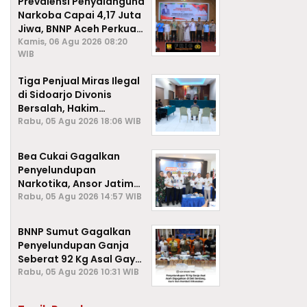
Prevalensi Penyalahguna
Narkoba Capai 4,17 Juta
Jiwa, BNNP Aceh Perkuat
P4GN di Subulussalam
Kamis, 06 Agu 2026 08:20
WIB
Tiga Penjual Miras Ilegal
di Sidoarjo Divonis
Bersalah, Hakim
Jatuhkan Denda hingga
Rabu, 05 Agu 2026 18:06 WIB
Rp1 Juta
Bea Cukai Gagalkan
Penyelundupan
Narkotika, Ansor Jatim
Negara Tak Kalah dari
Rabu, 05 Agu 2026 14:57 WIB
Sindikat Internasional
BNNP Sumut Gagalkan
Penyelundupan Ganja
Seberat 92 Kg Asal Gayo
Lues, Aceh.
Rabu, 05 Agu 2026 10:31 WIB